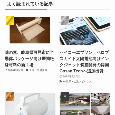
よく読まれている記事
味の素、岐阜県可児市に半
セイコーエプソン、ペロブ
導体パッケージ向け層間絶
スカイト太陽電池向けイン
縁材料の新工場
クジェット装置開発の韓国
Gosan Techへ追加出資
2026年8月3日
工場・設備投資
2026年8月6日
FA業界・企業トピックス