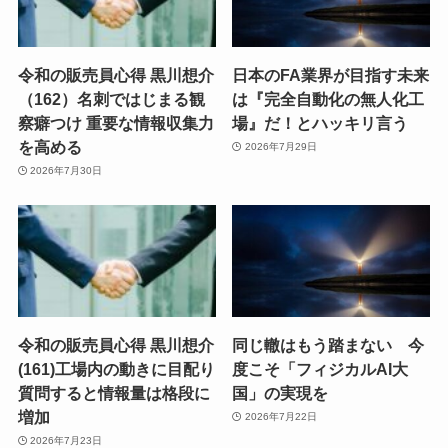
令和の販売員心得 黒川想介
日本のFA業界が目指す未来
（162）名刺ではじまる観
は『完全自動化の無人化工
察癖つけ 重要な情報収集力
場』だ！とハッキリ言う
を高める
2026年7月29日
2026年7月30日
令和の販売員心得 黒川想介
同じ轍はもう踏まない 今
(161)工場内の動きに目配り
度こそ「フィジカルAI大
質問すると情報量は格段に
国」の実現を
増加
2026年7月22日
2026年7月23日