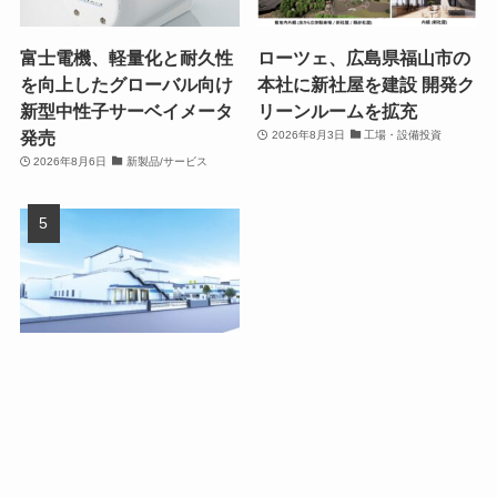
富士電機、軽量化と耐久性
ローツェ、広島県福山市の
を向上したグローバル向け
本社に新社屋を建設 開発ク
新型中性子サーベイメータ
リーンルームを拡充
発売
2026年8月3日
工場・設備投資
2026年8月6日
新製品/サービス
ダノンジャパン、群馬県館
林市の館林工場を150億円
超で大幅拡張
2026年8月4日
工場・設備投資