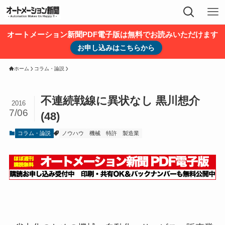
オートメーション新聞PDF電子版は無料でお読みいただけます
お申し込みはこちらから
ホーム
コラム・論説
不連続戦線に異状なし 黒川想介
2016
7/06
(48)
コラム・論説
ノウハウ
機械
特許
製造業