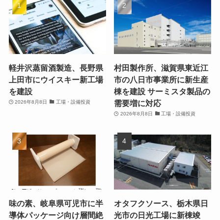
軽井沢蒸留酒製造、長野県
村田製作所、滋賀県東近江
上田市にウイスキー新工場
市の八日市事業所に新生産
を建設
棟を建設 サーミスタ製品の
需要増に対応
2026年8月8日
工場・設備投資
2026年8月8日
工場・設備投資
味の素、岐阜県可児市に半
オタフクソース、栃木県日
導体パッケージ向け層間絶
光市の日光工場に新棟竣