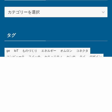
カ
テ
ゴ
リ
ー
タグ
ge
IoT
ものづくり
エネルギー
オムロン
コネクタ
コンピュータ
スイッチ
セキュリティ
センサ
タイ
デザイン
デジタル
ドイツ
バリ
ライン
ロボット
三菱電機
中国
企業
制御機器
制御盤
効率化
動向
半導体
安全
展示会
採用
接続
搬送
改善
機械
液晶
温度
無線
物流
経済産業省
自動車
製造業
見える化
輸出
通信
部品
電子部品
電気
オートメーション新聞利用規約
運営会社：ものづくり.jp株式会社