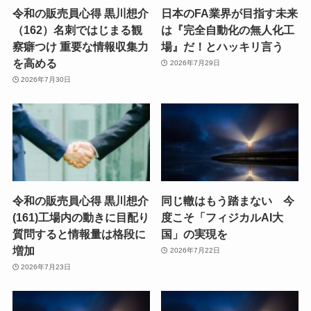
令和の販売員心得 黒川想介
日本のFA業界が目指す未来
（162）名刺ではじまる観
は『完全自動化の無人化工
察癖つけ 重要な情報収集力
場』だ！とハッキリ言う
を高める
2026年7月29日
2026年7月30日
令和の販売員心得 黒川想介
同じ轍はもう踏まない 今
(161)工場内の動きに目配り
度こそ「フィジカルAI大
質問すると情報量は格段に
国」の実現を
増加
2026年7月22日
2026年7月23日