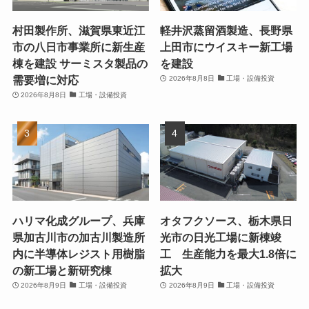
村田製作所、滋賀県東近江
軽井沢蒸留酒製造、長野県
市の八日市事業所に新生産
上田市にウイスキー新工場
棟を建設 サーミスタ製品の
を建設
需要増に対応
2026年8月8日
工場・設備投資
2026年8月8日
工場・設備投資
ハリマ化成グループ、兵庫
オタフクソース、栃木県日
県加古川市の加古川製造所
光市の日光工場に新棟竣
内に半導体レジスト用樹脂
工 生産能力を最大1.8倍に
の新工場と新研究棟
拡大
2026年8月9日
工場・設備投資
2026年8月9日
工場・設備投資