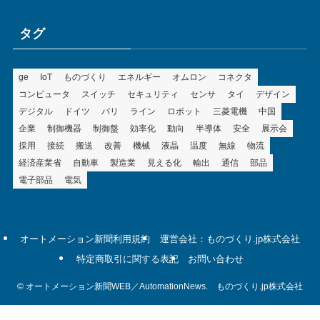
リ
ー
タグ
ge
IoT
ものづくり
エネルギー
オムロン
コネクタ
コンピュータ
スイッチ
セキュリティ
センサ
タイ
デザイン
デジタル
ドイツ
バリ
ライン
ロボット
三菱電機
中国
企業
制御機器
制御盤
効率化
動向
半導体
安全
展示会
採用
接続
搬送
改善
機械
液晶
温度
無線
物流
経済産業省
自動車
製造業
見える化
輸出
通信
部品
電子部品
電気
オートメーション新聞利用規約
運営会社：ものづくり.jp株式会社
特定商取引に関する表記
お問い合わせ
©
オートメーション新聞WEB／AutomationNews. ものづくり.jp株式会社