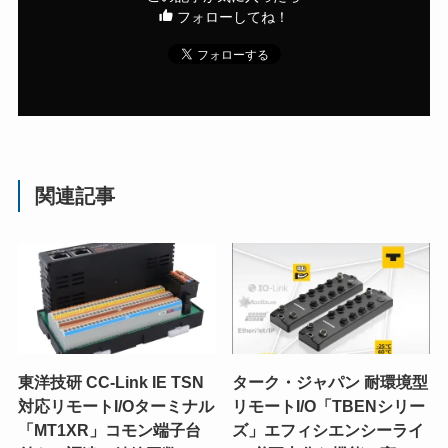
フォローしてね！
関連記事
東洋技研 CC-Link IE TSN
ターク・ジャパン 耐環境型
対応リモートI/Oターミナル
リモートI/O「TBENシリー
「MT1XR」コモン端子台
ズ」エフィシエンシーライ