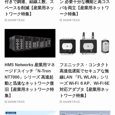
付きで調達、結線工数、ス
ン 必要十分な機能と高コス
ペースを削減【産業用ネッ
パを両立【産業用ネットワ
トワーク特集】
ーク特集】
2026年7月3日
2026年7月2日
HMS Networks 産業用マネ
フエニックス・コンタクト
ージドスイッチ「N-Tron
高速低遅延でセキュアな無
NT7000」シリーズ 高速起
線LAN 「FL WLAN」シリ
動と迅速なネットワーク復
ーズ Wi-Fi ６AP、Wi-Fi 6E
旧【産業用ネットワーク特
対応アダプタ【産業用ネッ
集】
トワーク特集】
2026年7月2日
2026年7月1日