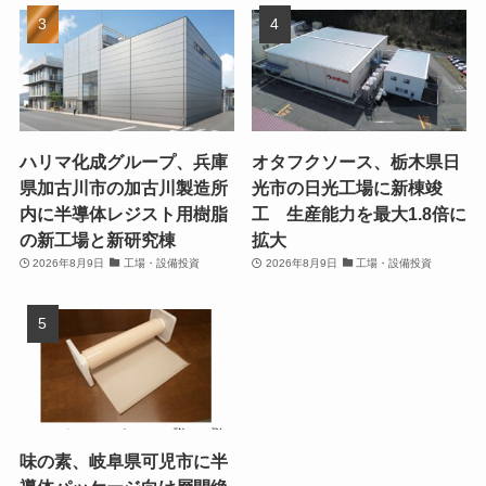
ハリマ化成グループ、兵庫
オタフクソース、栃木県日
県加古川市の加古川製造所
光市の日光工場に新棟竣
内に半導体レジスト用樹脂
工 生産能力を最大1.8倍に
の新工場と新研究棟
拡大
2026年8月9日
工場・設備投資
2026年8月9日
工場・設備投資
味の素、岐阜県可児市に半