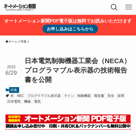
オートメーション新聞PDF電子版は無料でお読みいただけます
お申し込みはこちらから
ホーム
特集
日本電気制御機器工業会（NECA）
2016
プログラマブル表示器の技術報告
6/29
書を公開
特集
IE
NEC
プログラマブル表示器
ライン
制御機器
報告書
安全
採用
日本電気
機械
電気