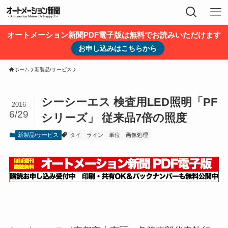
オートメーション新聞PDF電子版は無料でお読みいただけます
お申し込みはこちらから
ホーム
新製品/サービス
シーシーエス 検査用LED照明「PF
2016
6/29
シリーズ」 従来品7倍の照度
新製品/サービス
タイ
ライン
単位
画像処理