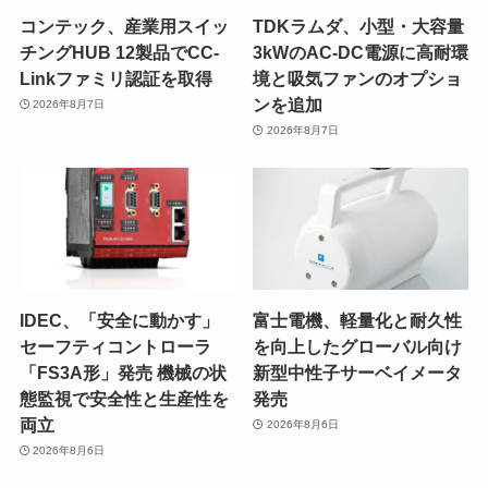
コンテック、産業用スイッ
TDKラムダ、小型・大容量
チングHUB 12製品でCC-
3kWのAC-DC電源に高耐環
Linkファミリ認証を取得
境と吸気ファンのオプショ
ンを追加
2026年8月7日
2026年8月7日
IDEC、「安全に動かす」
富士電機、軽量化と耐久性
セーフティコントローラ
を向上したグローバル向け
「FS3A形」発売 機械の状
新型中性子サーベイメータ
態監視で安全性と生産性を
発売
両立
2026年8月6日
2026年8月6日