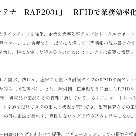
テナ「RAF2031」 RFIDで業務効率
品のラインアップを強化、企業の業務効率アップをトータルサポート
品ロケーション管理など、以前にも増して工程情報の読み書きをす
度を増し、特に安定した読み書きのためにはアンテナは重要な機器と
した防水、防じん、塩害にも強い高耐候タイプのRFID平面アンテ
を誇る（同社調べ）。また、陳列棚、在庫棚などに適したRFIDシ
を実現。貴重品や薬品などの管理に適している。さらに、ゲート外へ
ゲートを通すだけでタグの出入り状況を管理でき、出荷検査などの工
トの外に電波が漏れず、意図しないタグの読み込みも発生しない。
ー内蔵RFタグもあわせて提供、ソリューションとしての提案を推