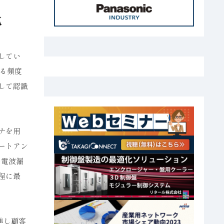
化
してい
る頻度
して認識
ナを用
ートアン
の電波漏
程に最
進し顧客