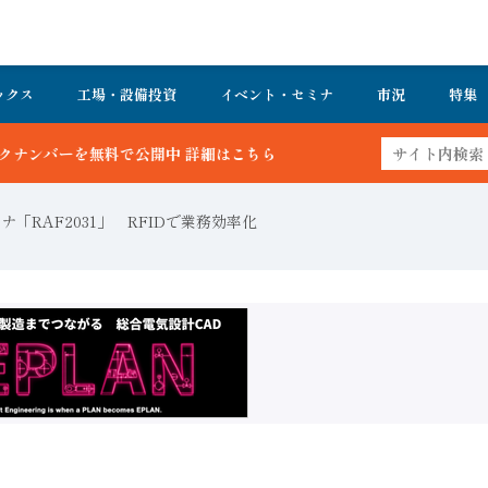
ックス
工場・設備投資
イベント・セミナ
市況
特集
開中 詳細はこちら
「RAF2031」 RFIDで業務効率化