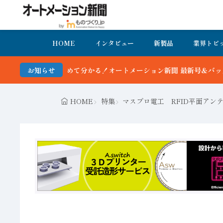
HOME
インタビュー
新製品
業界トピ
めて分かる！オートメーション新聞 最新号＆バックナンバーを無料で公
お知らせ
HOME
特集
マスプロ電工 RFID平面アンテナ