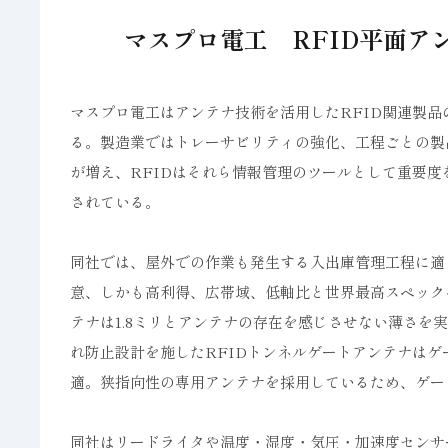
マスプロ電工 RFID平面アン
マスプロ電工はアンテナ技術を活用したRFID関連製
る。製造業ではトレーサビリティの強化、工程ごとの製
が増え、RFIDはそれら情報管理のツールとして重要
されている。
同社では、屋外での作業も発生する入出庫管理工程に適
意、しかも高利得、広帯域、低軸比と世界最高スペック
テナは1.8ミリとアンテナの存在を感じさせない薄さ
れ防止設計を施したRFIDトンネルゲートアンテナは
適。狭指向性の専用アンテナを採用しているため、ゲー
同社はリードライタや温度・湿度・気圧・加速度センサ