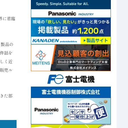
界に君臨
辺製品の
件話を
しく近
販売ル
きた部