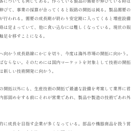
客についても同じである。作っている製品の需要が伸びている時は
伸びて、事業の採算が合ってくると販路の開拓は鈍る。製品需要の
が行われる。需要の成長期が終わり安定期に入ってくると増産設備
路は定まっていて、他に食い込むには難しくなっている。現状の販
軸足を移すことになる。
へ向かう成長路線にかじを切り、今度は海外市場の開拓に向かう。
ばならない。そのためには国内マーケットを対象として技術の開拓
は新しい技術開発に向かう。
の開拓以外にも、生産技術の開拓で最適な設備を考案して業界に君
内部固めをする前にそれが営業であれ、製品や製造の技術であれ外
的に成長を目指す企業が多くなっている。部品や機器商品を扱う営