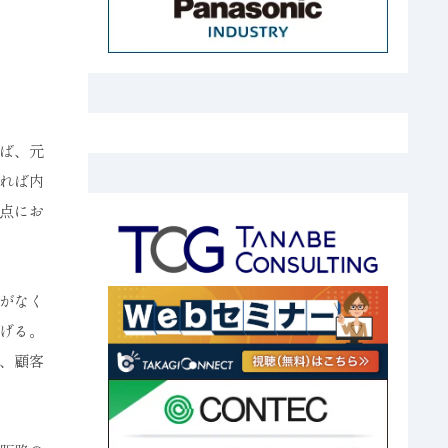
ば、元
れば内
点にお
がなく
げる。
、顧客