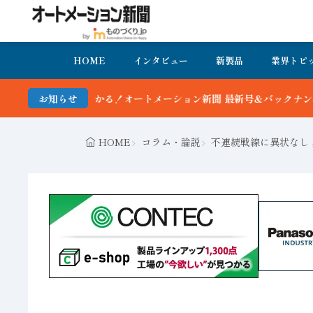
HOME
インタビュー
新製品
業界トピ
ートメーション新聞 最新号＆バックナンバーを無料で公開中 詳細はこ
お知らせ
HOME
コラム・論説
不連続戦線に異状なし 黒