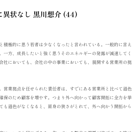
異状なし 黒川想介 (44)
と積極的に思う若者は少なくなったと言われている。一般的に言え
。一方、成長したいと強く思うそのエネルギーの発露が減速してく
会社においても、会社の中の事業においても、展開する営業所の拠
。営業拠点を任せられた責任者は、すでにある営業所と比べて遜色
確保のため顧客を増やす。つまり外へ向かって顧客開拓に全力を挙
ても遜色がなくなると、肩身の狭さがとれて、外へ向かう開拓から