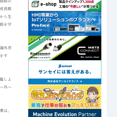
販路の
成長期
から生
路を守
海外市
をす
臨しよ
へ外へ
業は、