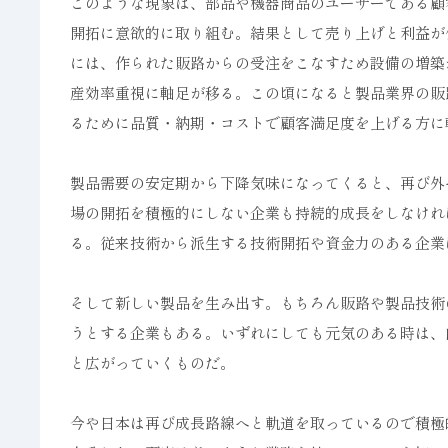
このような現象は、部品や機器商品のユーザーである顧
開拓に意欲的に取り組む。結果として売り上げと利益が
には、作られた販路からの受注をこなすため設備の増築
産効率重視に軸足が移る。この頃になると製品業界の販
るために品質・納期・コストで顧客満足度を上げる方に
製品需要の安定期から下降気味になってくると、再び外
場の開拓を積極的にしない企業も持続的成長をしなけれ
る。従来技術から派生する技術開拓や資金力のある企業
そして新しい製品を生み出す。もちろん販路や製品技術
うとする企業もある。いずれにしても元気のある時は、
と広がっていくものだ。
今や日本は再び成長路線へと軌道を取っているので積極