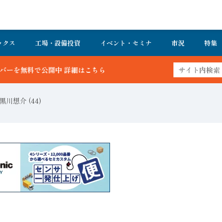
ックス
工場・設備投資
イベント・セミナ
市況
特集
ちら
川想介 (44)