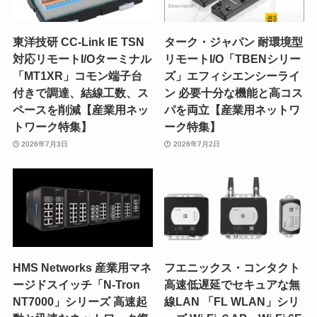
東洋技研 CC-Link IE TSN
ターク・ジャパン 耐環境型
対応リモートI/Oターミナル
リモートI/O「TBENシリー
「MT1XR」コモン端子台
ズ」エフィシエンシーライ
付きで調達、結線工数、ス
ン 必要十分な機能と高コス
ペースを削減【産業用ネッ
パを両立【産業用ネットワ
トワーク特集】
ーク特集】
2026年7月3日
2026年7月2日
HMS Networks 産業用マネ
フエニックス・コンタクト
ージドスイッチ「N-Tron
高速低遅延でセキュアな無
NT7000」シリーズ 高速起
線LAN 「FL WLAN」シリ