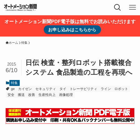
オートメーション新聞PDF電子版は無料でお読みいただけます
お申し込みはこちらから
ホーム
特集
日伝 検査・整列ロボット搭載複合
2015
6/10
システム 食品製造の工程を再現へ
特集
ge
カイゼン
セキュリティ
タイ
トレーサビリティ
ライン
ロボット
安全
搬送
改善
生産性向上
画像処理