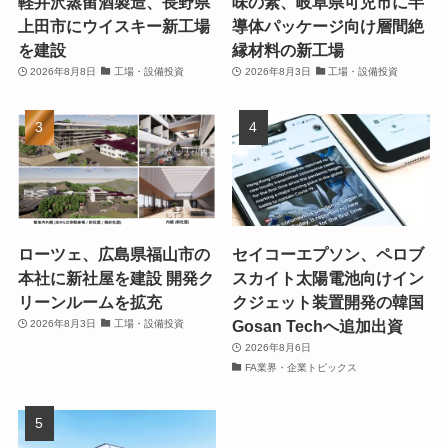
軽井沢蒸留酒製造、長野県
味の素、岐阜県可児市に半
上田市にウイスキー新工場
導体パッケージ向け層間絶
を建設
縁材料の新工場
2026年8月8日
工場・設備投資
2026年8月3日
工場・設備投資
ローツェ、広島県福山市の
セイコーエプソン、ペロブ
本社に新社屋を建設 開発ク
スカイト太陽電池向けイン
リーンルームを拡充
クジェット装置開発の韓国
Gosan Techへ追加出資
2026年8月3日
工場・設備投資
2026年8月6日
FA業界・企業トピックス