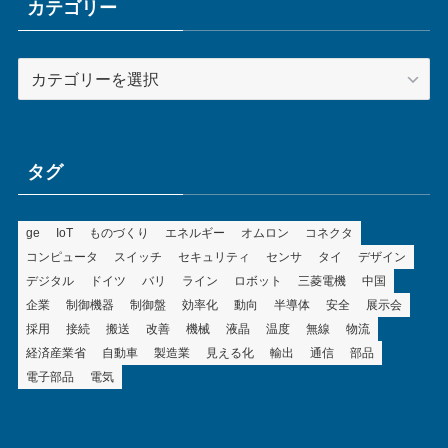
ブ
カテゴリー
カ
テ
ゴ
リ
ー
タグ
ge
IoT
ものづくり
エネルギー
オムロン
コネクタ
コンピュータ
スイッチ
セキュリティ
センサ
タイ
デザイン
デジタル
ドイツ
バリ
ライン
ロボット
三菱電機
中国
企業
制御機器
制御盤
効率化
動向
半導体
安全
展示会
採用
接続
搬送
改善
機械
液晶
温度
無線
物流
経済産業省
自動車
製造業
見える化
輸出
通信
部品
電子部品
電気