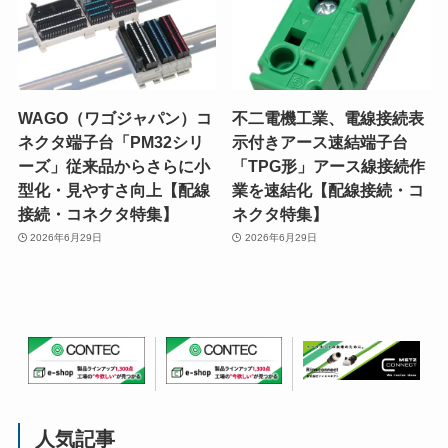
WAGO（ワゴジャパン）コ
不二電機工業、電線接続表
ネクタ端子台「PM32シリ
示付きアース速結端子台
ーズ」従来品からさらに小
「TPG形」アース線接続作
型化・見やすさ向上【配線
業を速結化【配線接続・コ
接続・コネクタ特集】
ネクタ特集】
2026年6月29日
2026年6月29日
人気記事