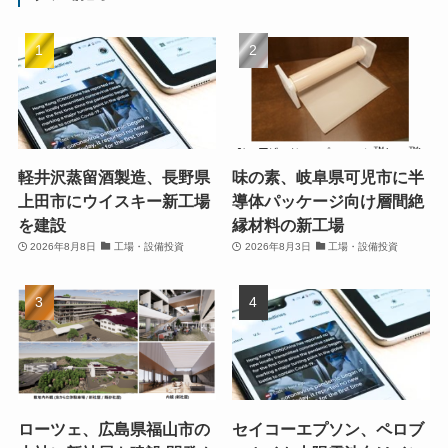
軽井沢蒸留酒製造、長野県
味の素、岐阜県可児市に半
上田市にウイスキー新工場
導体パッケージ向け層間絶
を建設
縁材料の新工場
2026年8月8日
工場・設備投資
2026年8月3日
工場・設備投資
ローツェ、広島県福山市の
セイコーエプソン、ペロブ