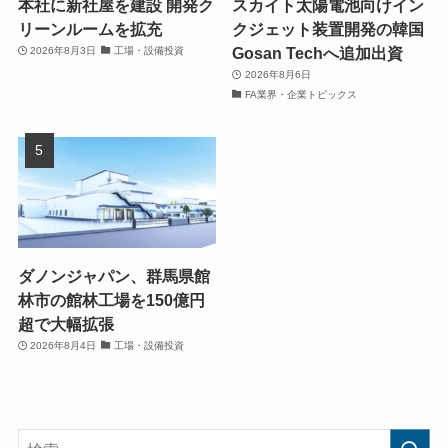
本社に新社屋を建設 開発ク
スカイト太陽電池向けイン
リーンルームを拡充
クジェット装置開発の韓国
Gosan Techへ追加出資
2026年8月3日
工場・設備投資
2026年8月6日
FA業界・企業トピックス
ダノンジャパン、群馬県館
林市の館林工場を150億円
超で大幅拡張
2026年8月4日
工場・設備投資