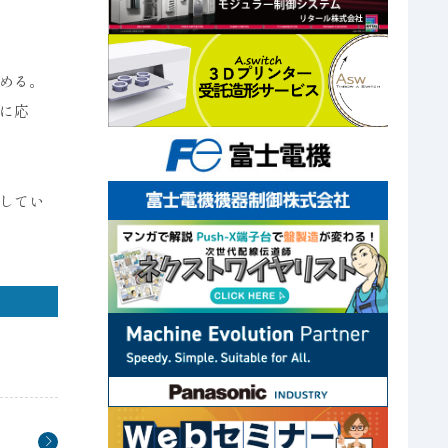
める。
に応
してい