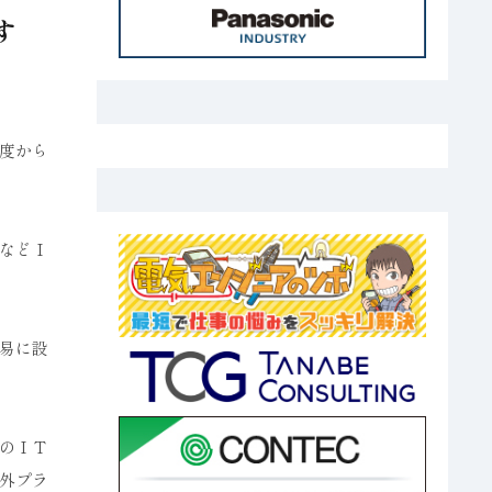
す
度から
などＩ
易に設
のＩＴ
外プラ