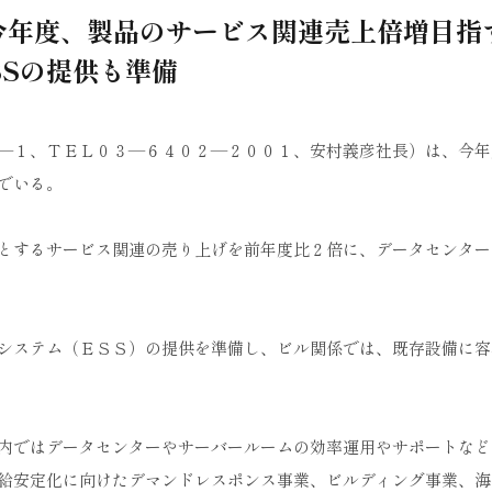
今年度、製品のサービス関連売上倍増目指
SSの提供も準備
―１、ＴＥＬ０３―６４０２―２００１、安村義彦社長）は、今年
でいる。
とするサービス関連の売り上げを前年度比２倍に、データセンター
システム（ＥＳＳ）の提供を準備し、ビル関係では、既存設備に容
内ではデータセンターやサーバールームの効率運用やサポートなど
給安定化に向けたデマンドレスポンス事業、ビルディング事業、海