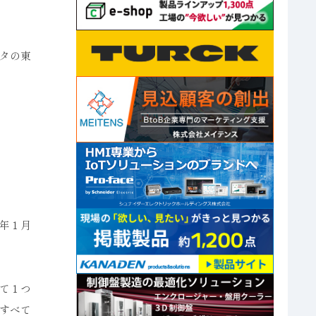
タの東
年１月
て１つ
すべて