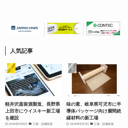
人気記事
軽井沢蒸留酒製造、長野県
味の素、岐阜県可児市に半
上田市にウイスキー新工場
導体パッケージ向け層間絶
を建設
縁材料の新工場
2026年8月8日
工場・設備投資
2026年8月3日
工場・設備投資