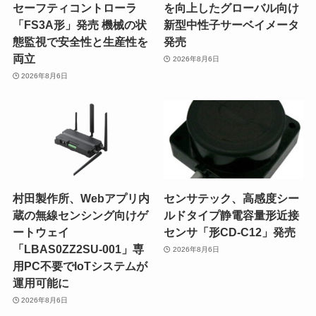
セーフティコントローラ
を向上したグローバル向け
「FS3A形」発売 機械の状
新型中性子サーベイメータ
態監視で安全性と生産性を
発売
両立
2026年8月6日
2026年8月6日
村田製作所、Webアプリ内
センサテック、高感度シー
蔵の無線センシング向けゲ
ルドタイプ静電容量形近接
ートウェイ
センサ「形CD-C12」発売
「LBAS0ZZ2SU-001」専
2026年8月6日
用PC不要でIoTシステムが
運用可能に
2026年8月6日