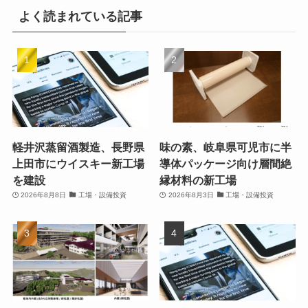
よく読まれている記事
軽井沢蒸留酒製造、長野県
味の素、岐阜県可児市に半
上田市にウイスキー新工場
導体パッケージ向け層間絶
を建設
縁材料の新工場
2026年8月8日
工場・設備投資
2026年8月3日
工場・設備投資