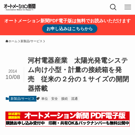
オートメーション新聞PDF電子版は無料でお読みいただけます
お申し込みはこちらから
ホーム
新製品/サービス
河村電器産業 太陽光発電システ
ム向け小型・計量の接続箱を発
2014
10/08
売 従来の２分の１サイズの開閉
器搭載
新製品/サービス
単位
安全
接続
流通