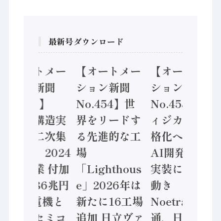
最新号ダウンロード
【オートメー
【オートメー
【オートメー
ション新聞
ション新聞
ション新聞
No.455】
No.454】世
No.453】フ
「経済構造実
界をリードす
ィジカルAI本
態調査二次集
る先進的な工
格化へ 国産
計結果」2024
場
AI開発や社会
年製造業 付加
「Lighthous
実装に活発な
価値額86兆円
e」2026年は
動き
/ 三菱電機と
新たに16工場
Noetra、富士
ソニーセミコ
追加 日立ヴァ
通、日立 / 兵