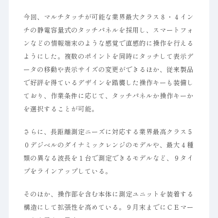
今回、マルチタッチが可能な業界最大クラス８・４イン
チの静電容量式のタッチパネルを採用し、スマートフォ
ンなどの情報端末のような感覚で直感的に操作を行える
ようにした。複数のポイントを同時にタッチして表示デ
ータの移動や表示サイズの変更ができるほか、従来製品
で好評を得ているデザインを踏襲した操作キーも装備し
ており、作業条件に応じて、タッチパネルか操作キーか
を選択することが可能。
さらに、長距離測定ニーズに対応する業界最高クラス５
０デジベルのダイナミックレンジのモデルや、最大４種
類の異なる波長を１台で測定できるモデルなど、９タイ
プをラインアップしている。
そのほか、操作部を含む本体に測定ユニットを装着する
構造にして拡張性を高めている。９月末までにＣＥマー