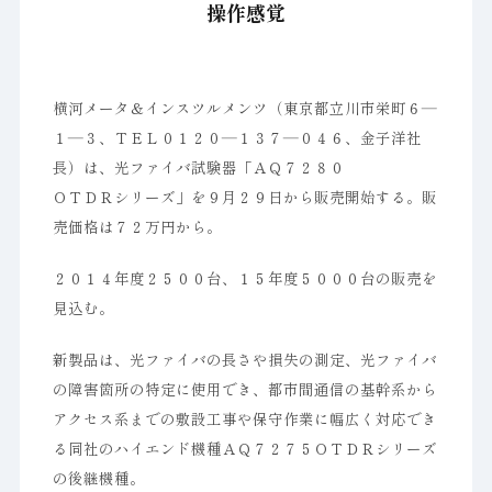
操作感覚
横河メータ＆インスツルメンツ（東京都立川市栄町６―
１―３、ＴＥＬ０１２０―１３７―０４６、金子洋社
長）は、光ファイバ試験器「ＡＱ７２８０
ＯＴＤＲシリーズ」を９月２９日から販売開始する。販
売価格は７２万円から。
２０１４年度２５００台、１５年度５０００台の販売を
見込む。
新製品は、光ファイバの長さや損失の測定、光ファイバ
の障害箇所の特定に使用でき、都市間通信の基幹系から
アクセス系までの敷設工事や保守作業に幅広く対応でき
る同社のハイエンド機種ＡＱ７２７５ＯＴＤＲシリーズ
の後継機種。