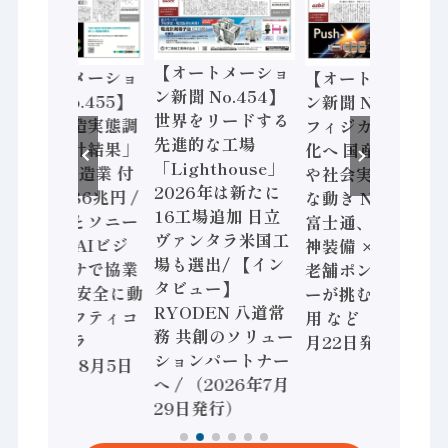
【オートメーショ
【オートメーショ
【オートメーショ
ン新聞 No.454】
ン新聞 No.455】
ン新聞 No.453】
世界をリードする
「経済構造実態調
フィジカルAI本格
先進的な工場
査二次集計結果」
化へ 国産AI開発
「Lighthouse」
2024年製造業 付
や社会実装に活発
2026年は新たに
加価値額86兆円 /
な動き Noetra、
16工場追加 日立
三菱電機とソニー
富士通、日立 / 兵
ヴァンタラ米国工
セミコン AIビジ
神装備 × HMS、
場も選出/ 【イン
ョンセンサで協業
老舗ポンプメーカ
タビュー】
/ IDEC、安全に動
ーが挑むデータ活
RYODEN 八道常
かすセーフティコ
用 など（2026年7
務 共創のソリュー
ントローラ
月22日発行）
ションパートナー
（2026年8月5日
へ / （2026年7月
発行）
29日発行）