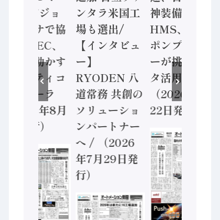
ン AIビジョ
ンタラ米国工
神装備 ×
ンセンサで協
場も選出/
HMS、老舗
業 / IDEC、
【インタビュ
ポンプメーカ
安全に動かす
ー】
ーが挑むデー
セーフティコ
RYODEN 八
タ活用 など
ントローラ
道常務 共創の
（2026年7月
（2026年8月
ソリューショ
22日発行）
5日発行）
ンパートナー
へ / （2026
年7月29日発
行）