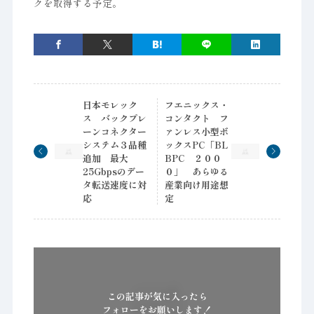
クを取得する予定。
日本モレック
フエニックス・
ス バックプレ
コンタクト フ
ーンコネクター
ァンレス小型ボ
システム３品種
ックスPC「BL
追加 最大
BPC ２００
25Gbpsのデー
０」 あらゆる
タ転送速度に対
産業向け用途想
応
定
この記事が気に入ったら
フォローをお願いします！