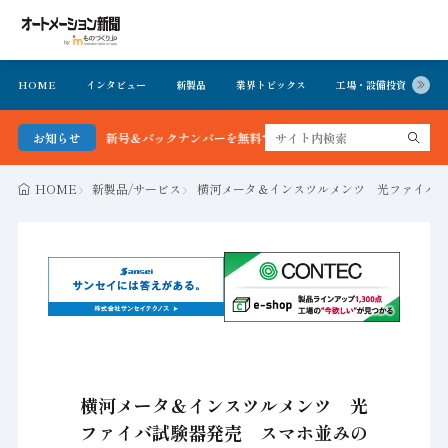
HOME
インタビュー
新製品
業界トピックス
工場・設備投資
イ
ョン新聞 最新号＆バックナンバーを無料で公開中 詳細はこちら
お知らせ
HOME
新製品/サービス
横河メータ＆インスツルメンツ 光ファイバ
横河メータ＆インスツルメンツ 光
ファイバ試験器発売 スマホ並みの