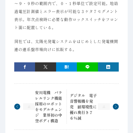
～９・９秒の範囲内で、０・１秒単位で設定可能。地絡
過電圧計測値とエラー表示が可能な３ケタ７セグメント
表示。年次点検時に必要な動作ロックスイッチをフロン
ト面に配置している。
同社では、太陽光発電システムをはじめとした発電機関
連の連系盤市場向けに拡販する。
安川電機 パラ
デジタル 電子
レルリンク機能
音警報機を発
採用のロボット
売 耐環境性に
をモデルチェン
優れ奥行き７
ジ 業界初の中
６％減
空ボディ構造