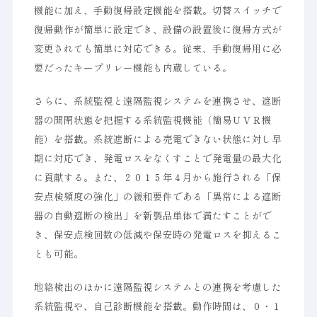
機能に加え、手動復帰設定機能を搭載。切替スイッチで
復帰動作が簡単に設定でき、設備の設置後に復帰方式が
変更されても簡単に対応できる。従来、手動復帰用に必
要だったキープリレー機能も内蔵している。
さらに、系統監視と遠隔監視システムを連携させ、遮断
器の開閉状態を把握する系統監視機能（簡易ＵＶＲ機
能）を搭載。系統遮断による売電できない状態に対し早
期に対応でき、発電ロスをなくすことで発電量の最大化
に貢献する。また、２０１５年４月から施行される「保
安点検頻度の強化」の緩和要件である「異常による遮断
器の自動遮断の検出」を新製品単体で満たすことがで
き、保安点検回数の低減や保安時の発電ロスを抑えるこ
とも可能。
地絡検出のほかに遠隔監視システムとの連携を考慮した
系統監視や、自己診断機能を搭載。動作時間は、０・１