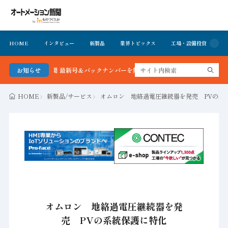
HOME
インタビュー
新製品
業界トピックス
工場・設備投資
イ
ーション新聞 最新号＆バックナンバーを無料で公開中 詳細はこちら
お知らせ
HOME
新製品/サービス
オムロン 地絡過電圧継続器を発売 PVの系
オムロン 地絡過電圧継続器を発
売 PVの系統保護に特化