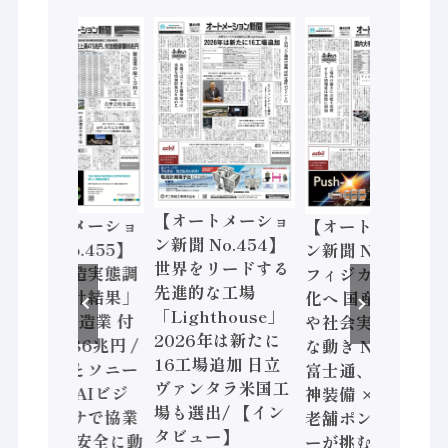
【オートメーショ
【オートメーショ
【オートメーショ
ン新聞 No.454】
ン新聞 No.455】
ン新聞 No.453】
世界をリードする
「経済構造実態調
フィジカルAI本格
先進的な工場
査二次集計結果」
化へ 国産AI開発
「Lighthouse」
2024年製造業 付
や社会実装に活発
2026年は新たに
加価値額86兆円 /
な動き Noetra、
16工場追加 日立
三菱電機とソニー
富士通、日立 / 兵
ヴァンタラ米国工
セミコン AIビジ
神装備 × HMS、
場も選出/ 【イン
ョンセンサで協業
老舗ポンプメーカ
タビュー】
/ IDEC、安全に動
ーが挑むデータ活