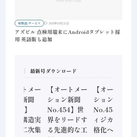
新製品/サービス
2015年10月21日
アズビル 点検用端末にAndroidタブレット採
用 英語版も追加
最新号ダウンロード
【オートメー
【オートメー
【オートメー
ション新聞
ション新聞
ション新聞
No.455】
No.454】世
No.453】フ
「経済構造実
界をリードす
ィジカルAI本
態調査二次集
る先進的な工
格化へ 国産