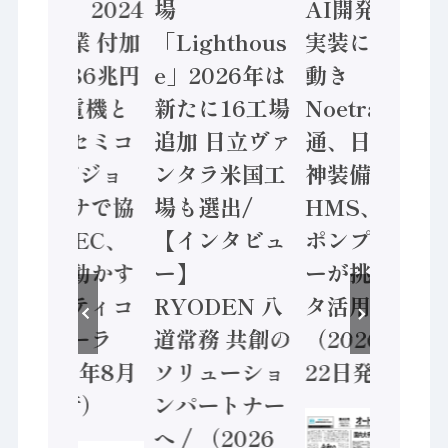
計結果」2024
場
AI開発や社会
年製造業 付加
「Lighthous
実装に活発な
価値額86兆円
e」2026年は
動き
/ 三菱電機と
新たに16工場
Noetra、富士
ソニーセミコ
追加 日立ヴァ
通、日立 / 兵
ン AIビジョ
ンタラ米国工
神装備 ×
ンセンサで協
場も選出/
HMS、老舗
業 / IDEC、
【インタビュ
ポンプメーカ
安全に動かす
ー】
ーが挑むデー
セーフティコ
RYODEN 八
タ活用 など
ントローラ
道常務 共創の
（2026年7月
（2026年8月
ソリューショ
22日発行）
5日発行）
ンパートナー
へ / （2026