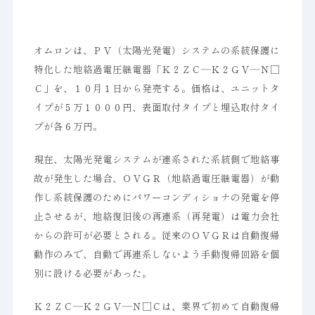
オムロンは、ＰＶ（太陽光発電）システムの系統保護に
特化した地絡過電圧継電器「Ｋ２ＺＣ―Ｋ２ＧＶ―Ｎ□
Ｃ」を、１０月１日から発売する。価格は、ユニットタ
イプが５万１０００円、表面取付タイプと埋込取付タイ
プが各６万円。
現在、太陽光発電システムが連系された系統側で地絡事
故が発生した場合、ＯＶＧＲ（地絡過電圧継電器）が動
作し系統保護のためにパワーコンディショナの発電を停
止させるが、地絡復旧後の再連系（再発電）は電力会社
からの許可が必要とされる。従来のＯＶＧＲは自動復帰
動作のみで、自動で再連系しないよう手動復帰回路を個
別に設ける必要があった。
Ｋ２ＺＣ―Ｋ２ＧＶ―Ｎ□Ｃは、業界で初めて自動復帰