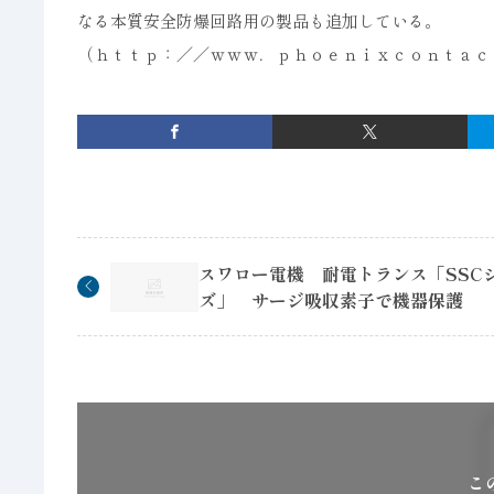
なる本質安全防爆回路用の製品も追加している。
（ｈｔｔｐ：／／ｗｗｗ．ｐｈｏｅｎｉｘｃｏｎｔａｃ
スワロー電機 耐電トランス「SSC
ズ」 サージ吸収素子で機器保護
こ