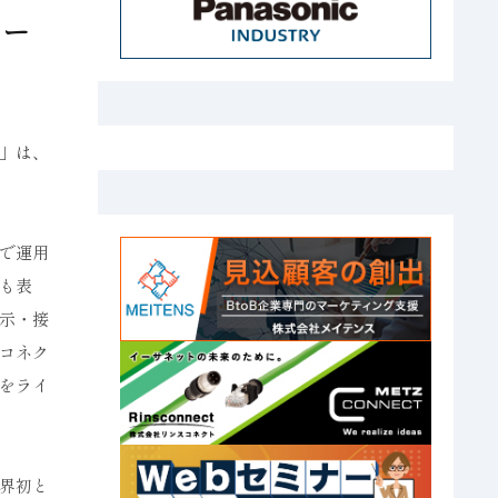
リー
」は、
で運用
も表
示・接
コネク
をライ
界初と