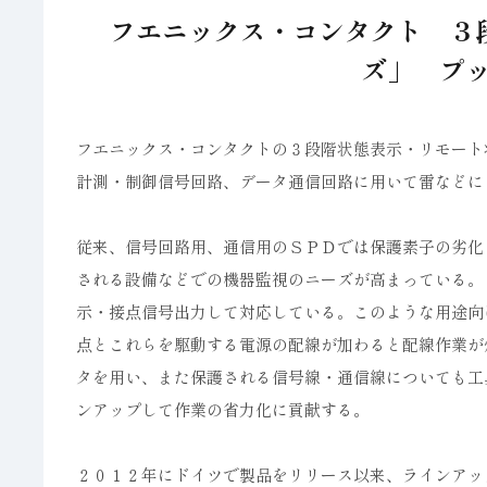
フエニックス・コンタクト ３段
ズ」 プ
フエニックス・コンタクトの３段階状態表示・リモート
計測・制御信号回路、データ通信回路に用いて雷などに
従来、信号回路用、通信用のＳＰＤでは保護素子の劣化
される設備などでの機器監視のニーズが高まっている。
示・接点信号出力して対応している。このような用途向
点とこれらを駆動する電源の配線が加わると配線作業が
タを用い、また保護される信号線・通信線についても工
ンアップして作業の省力化に貢献する。
２０１２年にドイツで製品をリリース以来、ラインアッ