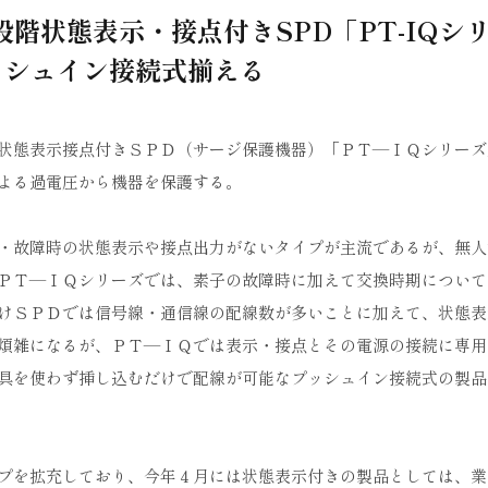
階状態表示・接点付きSPD「PT-IQシ
ッシュイン接続式揃える
状態表示接点付きＳＰＤ（サージ保護機器）「ＰＴ―ＩＱシリーズ
よる過電圧から機器を保護する。
・故障時の状態表示や接点出力がないタイプが主流であるが、無人
ＰＴ―ＩＱシリーズでは、素子の故障時に加えて交換時期について
けＳＰＤでは信号線・通信線の配線数が多いことに加えて、状態表
煩雑になるが、ＰＴ―ＩＱでは表示・接点とその電源の接続に専用
具を使わず挿し込むだけで配線が可能なプッシュイン接続式の製品
プを拡充しており、今年４月には状態表示付きの製品としては、業