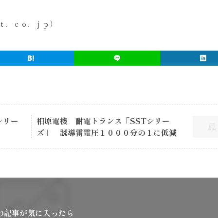
ｔ．ｃｏ．ｊｐ）
シリー
相原電機 耐電トランス「SSTシリー
ズ」 誘導雷電圧１０００分の１に低減
の記事が気に入ったら