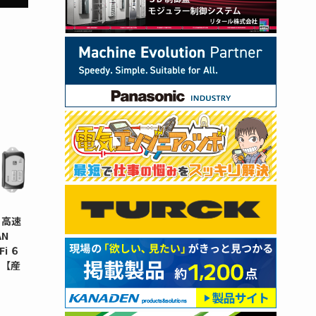
 高速
N
i ６
タ【産