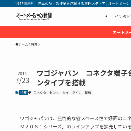
1975年創刊 日本のFA・製造業を応援する専門メディア | オートメーション新
インタビ
オートメ
ホーム
特集
ワゴジャパン コネクタ端子
2014
7/23
ンタイプを搭載
特集
コネクタ
センサ
タイ
ライン
接続
ワゴジャパンは、圧倒的な省スペース性で好評のコ
Ｍ２０８１シリーズ」のラインアップを拡充してい