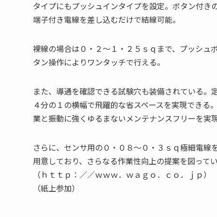
タイプにもプッシュインタイプを設定。ボタン付き
端子付き電線を差し込むだけで結線可能。
裸線の場合は０・２～１・２５ｓｑまで、プッシュ
タン操作によりワンタッチで行える。
また、導通を確認できる試験穴も装備されている。
４分の１の横幅で飛躍的な省スペースを実現できる
業と振動に強くゆるまないメンテナンスフリーを実
さらに、センサ用の０・０８～０・３ｓｑ極細電線
用意しており、さらなる作業性向上の提案を図って
（ｈｔｔｐ：／／ｗｗｗ．ｗａｇｏ．ｃｏ．ｊｐ）
（紙上参加）