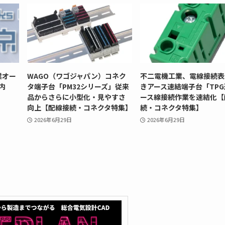
業オー
WAGO（ワゴジャパン）コネク
不二電機工業、電線接続表
内
タ端子台「PM32シリーズ」従来
きアース速結端子台「TP
品からさらに小型化・見やすさ
ース線接続作業を速結化【
向上【配線接続・コネクタ特集】
続・コネクタ特集】
2026年6月29日
2026年6月29日