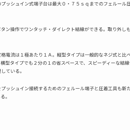
のプッシュイン式端子台は最大０・７５ｓｑまでのフェルール
ボタン操作でワンタッチ・ダイレクト結線ができる。取り外し
定格電流は１極あたり１Ａ。縦型タイプは一般的なネジ式と比
。横型タイプでも２分の１の省スペースで、スピーディーな結線
現している。
をプッシュイン接続するためのフェルール端子と圧着工具も新
いる。