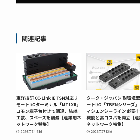
関連記事
東洋技研 CC-Link IE TSN対応リ
ターク・ジャパン 耐環境
モートI/Oターミナル「MT1XR」
ートI/O「TBENシリーズ
コモン端子台付きで調達、結線
ィシエンシーライン 必要
工数、スペースを削減【産業用ネ
機能と高コスパを両立【産
ットワーク特集】
ネットワーク特集】
2026年7月3日
2026年7月2日