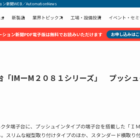
聞WEB／AutomationNews
ュ
新製品
業界トピックス
工場・設備投資
イベント・セミ
ーション新聞PDF電子版は無料でお読みいただけます
お申し込みはこ
台「IMーM２０８１シリーズ」 プッシュ
ネクタ端子台に、プッシュインタイプの端子台を搭載した「Ｉ
る。スリムな縦型取り付けタイプのほか、スタンダード横取り