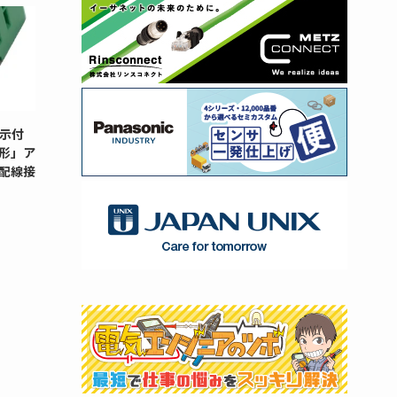
示付
G形」ア
配線接