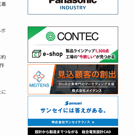
圧着
もボ
べ約
作
たに