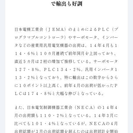
で輸出も好調
日本電機工業会（ＪＥＭＡ）のまとめによるＰＬＣ（プ
ログラマブルコントローラ）やサーボモータ、インバー
タなどの産業用汎用電気機器の出荷は、１４年４月も１
１４・６％と１０カ月連続で前年同月を上回っており、
直近５カ月は２桁の増加で推移している。サーボモータ
１２７・８％、ＰＬＣ１３４・２％、汎用インバータ１
１３・２％となっており、特に輸出はこの数字からさら
に１０ポイント以上高く、前年４月の出荷が低かったＰ
ＬＣは１７４・８％と大幅な伸びとなっている。
また、日本電気制御機器工業会（ＮＥＣＡ）の１４年４
月の出荷額も１１０・２％となっている。１４年３月に
比べても１０１・４％となっているが、ＮＥＣＡの４月
出荷総額が３月の出荷総額を超えたのは出荷統計を開始