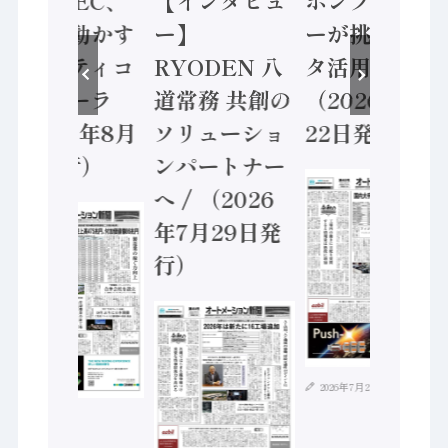
業 / IDEC、
【インタビュ
ポンプメーカ
安全に動かす
ー】
ーが挑むデー
セーフティコ
RYODEN 八
タ活用 など
ントローラ
道常務 共創の
（2026年7月
（2026年8月
ソリューショ
22日発行）
5日発行）
ンパートナー
へ / （2026
年7月29日発
行）
2026年7月21日
2026年8月4日