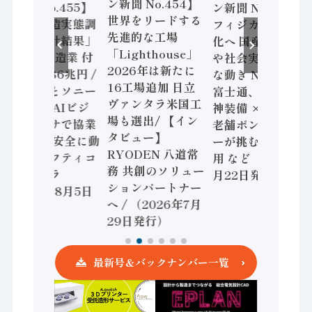
ン新聞 No.454】
ン新聞 No.455】
ン新聞 No.453】
世界をリードする
「経済構造実態調
フィジカルAI本格
先進的な工場
査二次集計結果」
化へ 国産AI開発
「Lighthouse」
2024年製造業 付
や社会実装に活発
2026年は新たに
加価値額86兆円 /
な動き Noetra、
16工場追加 日立
三菱電機とソニー
富士通、日立 / 兵
ヴァンタラ米国工
セミコン AIビジ
神装備 × HMS、
場も選出/ 【イン
ョンセンサで協業
老舗ポンプメーカ
タビュー】
/ IDEC、安全に動
ーが挑むデータ活
RYODEN 八道常
かすセーフティコ
用 など（2026年7
務 共創のソリュー
ントローラ
月22日発行）
ションパートナー
（2026年8月5日
へ / （2026年7月
発行）
29日発行）
最新号＆バックナンバー一覧