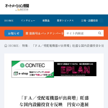
HOME
インタビュー
新製品
業界トピックス
工場・設備投資
イ
ーション新聞 最新号＆バックナンバーを無料で公開中 詳細はこちら
お知らせ
HOME
特集
「ＦＡ／受配電機器が出荷増」旺盛な国内設備投資を反映
「ＦＡ／受配電機器が出荷増」旺盛
な国内設備投資を反映 円安の進展