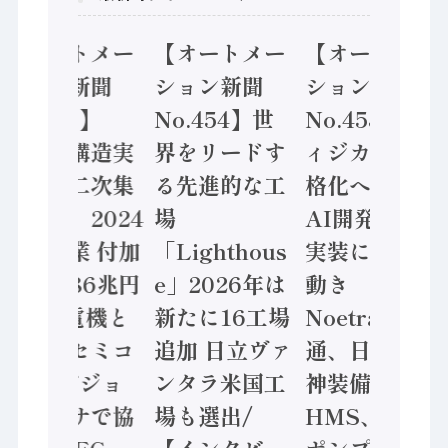
【オートメー
【オートメー
【オートメー
ション新聞
ション新聞
ション新聞
No.455】
No.454】世
No.453】フ
「経済構造実
界をリードす
ィジカルAI本
態調査二次集
る先進的な工
格化へ 国産
計結果」2024
場
AI開発や社会
年製造業 付加
「Lighthous
実装に活発な
価値額86兆円
e」2026年は
動き
/ 三菱電機と
新たに16工場
Noetra、富士
ソニーセミコ
追加 日立ヴァ
通、日立 / 兵
ン AIビジョ
ンタラ米国工
神装備 ×
ンセンサで協
場も選出/
HMS、老舗