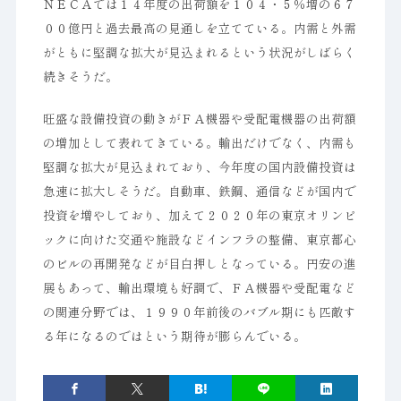
ＮＥＣＡでは１４年度の出荷額を１０４・５％増の６７
００億円と過去最高の見通しを立てている。内需と外需
がともに堅調な拡大が見込まれるという状況がしばらく
続きそうだ。
旺盛な設備投資の動きがＦＡ機器や受配電機器の出荷額
の増加として表れてきている。輸出だけでなく、内需も
堅調な拡大が見込まれており、今年度の国内設備投資は
急速に拡大しそうだ。自動車、鉄鋼、通信などが国内で
投資を増やしており、加えて２０２０年の東京オリンピ
ックに向けた交通や施設などインフラの整備、東京都心
のビルの再開発などが目白押しとなっている。円安の進
展もあって、輸出環境も好調で、ＦＡ機器や受配電など
の関連分野では、１９９０年前後のバブル期にも匹敵す
る年になるのではという期待が膨らんでいる。