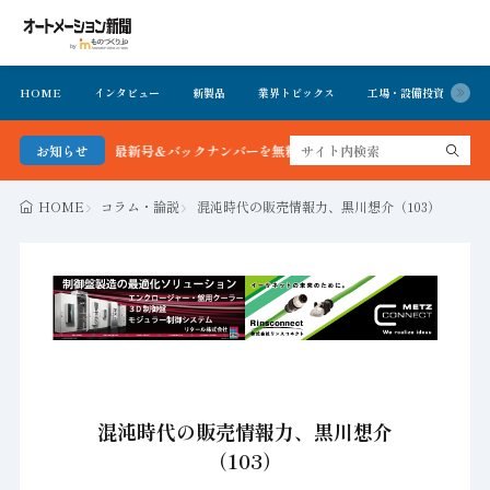
HOME
インタビュー
新製品
業界トピックス
工場・設備投資
イ
ション新聞 最新号＆バックナンバーを無料で公開中 詳細はこちら
お知らせ
HOME
コラム・論説
混沌時代の販売情報力、黒川想介（103）
混沌時代の販売情報力、黒川想介
（103）