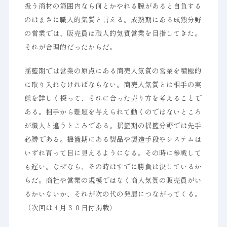
扱う商材の範囲内なら何とかやれる腕があると自負する
のはまさに職人的気質と言える。成熟期にある成熟分野
の営業では、販売員は職人的気質営業を目指してきた。
それが合理的だったからだ。
揺籃期では営業の原点にある商売人気質の営業を積極的
に取り入れなければならない。商売人気質とは相手の実
態を詳しく探って、それに合った売り方を考えることで
ある。相手から難題を与えられて動くのではないところ
が職人と違うところである。揺籃期の揺籃分野では先手
必勝である。揺籃期にある製品や製造手段やシステムは
いずれ育って目に見えるようになる。その時に参戦して
も遅い。なぜなら、その時はすでに勝負は決しているか
らだ。商社や営業の規模ではなく商人気質の販売員がい
るかいないか、それが次の代の発展につながってくる。
（次回は４月３０日付掲載）