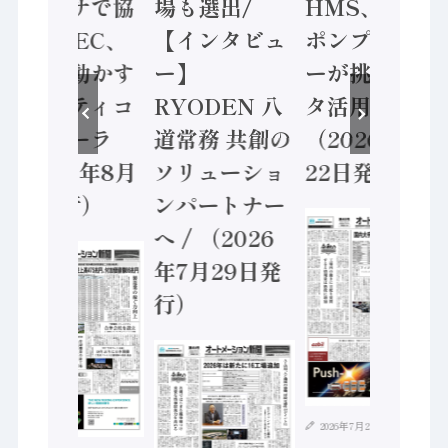
ンセンサで協
場も選出/
HMS、老舗
業 / IDEC、
【インタビュ
ポンプメーカ
安全に動かす
ー】
ーが挑むデー
セーフティコ
RYODEN 八
タ活用 など
ントローラ
道常務 共創の
（2026年7月
（2026年8月
ソリューショ
22日発行）
5日発行）
ンパートナー
へ / （2026
年7月29日発
行）
2026年7月21日