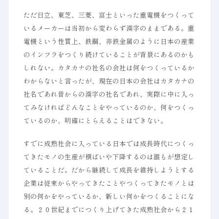
ただ日立、東芝、三菱、富士といった重電機をつくって
いるメーカーは当初から変わらず漢字のままである。重
電機という性質上、鉄鋼、非鉄金属のように日本の産業
のインフラをつくり続けていることが背景にあるのかも
しれない。カタカナの社名の会社は何をつくっているか
わからないと言ったが、現在の日本の会社はカタカナの
社名であれ昔からの漢字の社名であれ、実際に中に入っ
てみなければどんなことをやっているのか、何をつくっ
ているのか、明確にとらえることはできない。
すでに成熟社会に入っている日本では成長時代につくっ
てきたモノの生産が横ばいや下降するのは誰もが想定し
ていることだ。だから継続して成長を維持しようとする
企業は従来からやってきたことやつくってきたモノとは
別の何かをやっているか、新しい何かをつくることにな
る。２０世紀までにつくり上げてきた成熟社会から２１