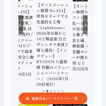
【オートメーショ
【オートメーショ
【オートメーショ
ン新聞 No.454】
ン新聞 No.455】
ン新聞 No.453】
世界をリードする
「経済構造実態調
フィジカルAI本格
先進的な工場
査二次集計結果」
化へ 国産AI開発
「Lighthouse」
2024年製造業 付
や社会実装に活発
2026年は新たに
加価値額86兆円 /
な動き Noetra、
16工場追加 日立
三菱電機とソニー
富士通、日立 / 兵
ヴァンタラ米国工
セミコン AIビジ
神装備 × HMS、
場も選出/ 【イン
ョンセンサで協業
老舗ポンプメーカ
タビュー】
/ IDEC、安全に動
ーが挑むデータ活
RYODEN 八道常
かすセーフティコ
用 など（2026年7
務 共創のソリュー
ントローラ
月22日発行）
ションパートナー
（2026年8月5日
へ / （2026年7月
発行）
29日発行）
最新号＆バックナンバー一覧