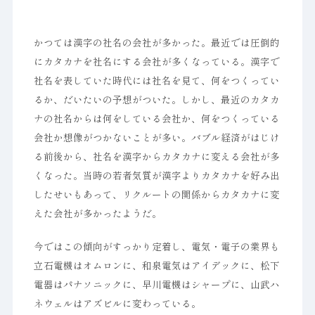
かつては漢字の社名の会社が多かった。最近では圧倒的
にカタカナを社名にする会社が多くなっている。漢字で
社名を表していた時代には社名を見て、何をつくってい
るか、だいたいの予想がついた。しかし、最近のカタカ
ナの社名からは何をしている会社か、何をつくっている
会社か想像がつかないことが多い。バブル経済がはじけ
る前後から、社名を漢字からカタカナに変える会社が多
くなった。当時の若者気質が漢字よりカタカナを好み出
したせいもあって、リクルートの関係からカタカナに変
えた会社が多かったようだ。
今ではこの傾向がすっかり定着し、電気・電子の業界も
立石電機はオムロンに、和泉電気はアイデックに、松下
電器はパナソニックに、早川電機はシャープに、山武ハ
ネウェルはアズビルに変わっている。