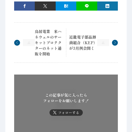
鳥居電業 米ハ
ネウェルのサー
近畿電子部品卸
キットプロテク
商組合（KEP）
ターのネット通
が3月例会開く
販を開始
この記事が気に入ったら
フォローをお願いします！
フォローする