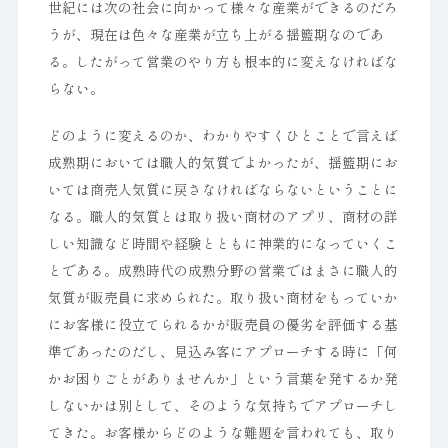
世紀には次の社会に向かって様々な産業ができるのだろ
うが、現在は色々な産業が立ち上がる揺籃期なのであ
る。したがって営業のやり方も根本的に変えなければな
らない。
どのように変えるのか、わかりやすくひとことで言えば
成熟期においては職人的気質でよかったが、揺籃期にお
いては商売人気質に戻さなければならないということに
なる。職人的気質とは取り扱い商材のアプリ、商材の詳
しい知識など時間や経験とともに神業的になっていくこ
とである。成熟時代の成熟分野の営業ではまさに職人的
気質が販売員に求められた。取り扱い商材をもっていか
にお客様に役立てられるかが販売員の優劣を評価する基
準であったのだし、見込み客にアプローチする時に「何
かお困りごとがありませんか」という言葉を発するか発
しないかは別として、そのような気持ちでアプローチし
てきた。お客様からどのような難題を言われても、取り