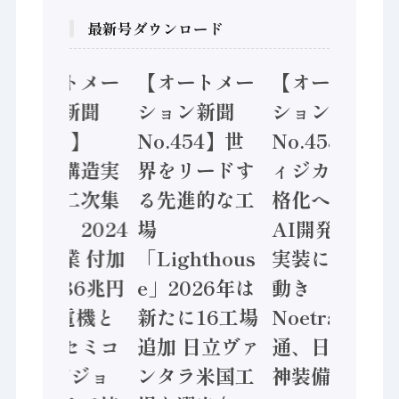
最新号ダウンロード
【オートメー
【オートメー
【オートメー
ション新聞
ション新聞
ション新聞
No.455】
No.454】世
No.453】フ
「経済構造実
界をリードす
ィジカルAI本
態調査二次集
る先進的な工
格化へ 国産
計結果」2024
場
AI開発や社会
年製造業 付加
「Lighthous
実装に活発な
価値額86兆円
e」2026年は
動き
/ 三菱電機と
新たに16工場
Noetra、富士
ソニーセミコ
追加 日立ヴァ
通、日立 / 兵
ン AIビジョ
ンタラ米国工
神装備 ×