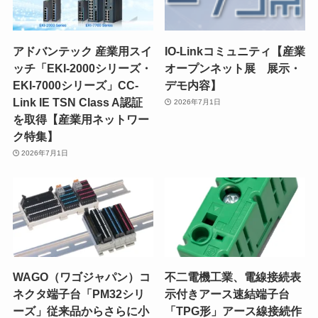
アドバンテック 産業用スイ
IO-Linkコミュニティ【産業
ッチ「EKI-2000シリーズ・
オープンネット展 展示・
EKI-7000シリーズ」CC-
デモ内容】
Link IE TSN Class A認証
2026年7月1日
を取得【産業用ネットワー
ク特集】
2026年7月1日
WAGO（ワゴジャパン）コ
不二電機工業、電線接続表
ネクタ端子台「PM32シリ
示付きアース速結端子台
ーズ」従来品からさらに小
「TPG形」アース線接続作