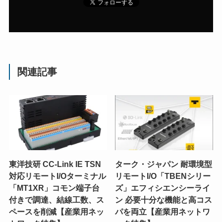
関連記事
東洋技研 CC-Link IE TSN
ターク・ジャパン 耐環境型
対応リモートI/Oターミナル
リモートI/O「TBENシリー
「MT1XR」コモン端子台
ズ」エフィシエンシーライ
付きで調達、結線工数、ス
ン 必要十分な機能と高コス
ペースを削減【産業用ネッ
パを両立【産業用ネットワ