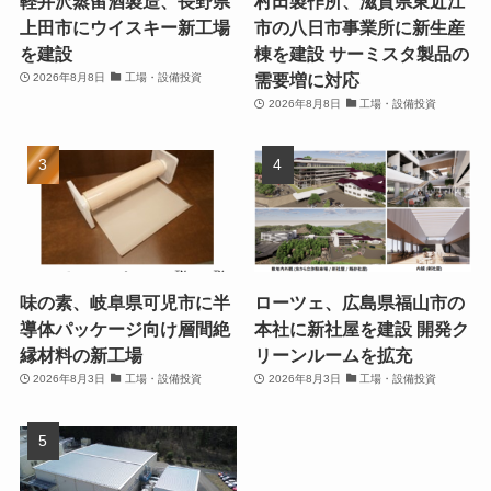
軽井沢蒸留酒製造、長野県
村田製作所、滋賀県東近江
上田市にウイスキー新工場
市の八日市事業所に新生産
を建設
棟を建設 サーミスタ製品の
需要増に対応
2026年8月8日
工場・設備投資
2026年8月8日
工場・設備投資
味の素、岐阜県可児市に半
ローツェ、広島県福山市の
導体パッケージ向け層間絶
本社に新社屋を建設 開発ク
縁材料の新工場
リーンルームを拡充
2026年8月3日
工場・設備投資
2026年8月3日
工場・設備投資