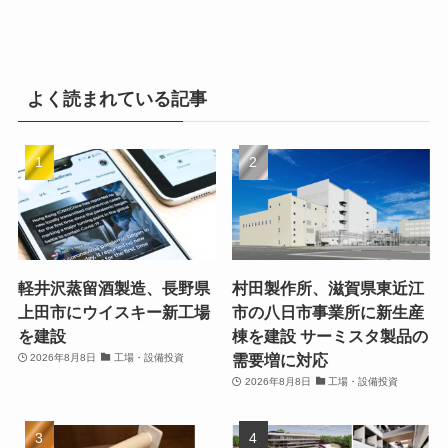
よく読まれている記事
軽井沢蒸留酒製造、長野県
村田製作所、滋賀県東近江
上田市にウイスキー新工場
市の八日市事業所に新生産
を建設
棟を建設 サーミスタ製品の
需要増に対応
2026年8月8日
工場・設備投資
2026年8月8日
工場・設備投資