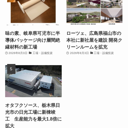
味の素、岐阜県可児市に半
ローツェ、広島県福山市の
導体パッケージ向け層間絶
本社に新社屋を建設 開発ク
縁材料の新工場
リーンルームを拡充
2026年8月3日
工場・設備投資
2026年8月3日
工場・設備投資
オタフクソース、栃木県日
光市の日光工場に新棟竣
工 生産能力を最大1.8倍に
拡大