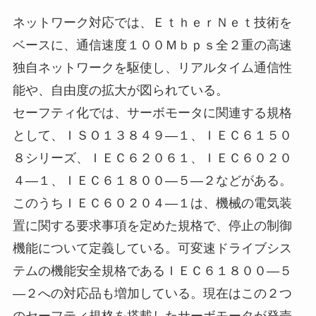
ネットワーク対応では、ＥｔｈｅｒＮｅｔ技術を
ベースに、通信速度１００Ｍｂｐｓ全２重の高速
独自ネットワークを駆使し、リアルタイム通信性
能や、自由度の拡大が図られている。
セーフティ化では、サーボモータに関連する規格
として、ＩＳＯ１３８４９―１、ＩＥＣ６１５０
８シリーズ、ＩＥＣ６２０６１、ＩＥＣ６０２０
４―１、ＩＥＣ６１８００―５―２などがある。
このうちＩＥＣ６０２０４―１は、機械の電気装
置に関する要求事項を定めた規格で、停止の制御
機能について定義している。可変速ドライブシス
テムの機能安全規格であるＩＥＣ６１８００―５
―２への対応品も増加している。現在はこの２つ
のセーフティ規格を搭載したサーボモータが発売