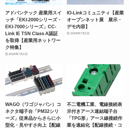
アドバンテック 産業用スイ
IO-Linkコミュニティ【産業
ッチ「EKI-2000シリーズ・
オープンネット展 展示・
EKI-7000シリーズ」CC-
デモ内容】
Link IE TSN Class A認証
2026年7月1日
を取得【産業用ネットワー
ク特集】
2026年7月1日
WAGO（ワゴジャパン）コ
不二電機工業、電線接続表
ネクタ端子台「PM32シリ
示付きアース速結端子台
ーズ」従来品からさらに小
「TPG形」アース線接続作
型化・見やすさ向上【配線
業を速結化【配線接続・コ