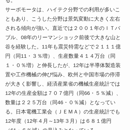
る。
サーボモータは、ハイテク分野での利用が多いこ
ともあり、こうした分野は景気変動に大きく左右
される傾向が強い。直近では２００１年のＩＴバ
ブル、08年のリーマンショック前後で大きな山と
谷を経験した。11年も震災特需などで２１１１億
円（同11・３％増）、生産数量４１４万台（同
１・０％増）と伸長したが、12年は半導体製造装
置や工作機械の伸び悩み、欧州と中国市場の停滞
が大きく影響し、経済産業省の機械生産統計では
12年の生産金額は７０７億円（同66・５％減）、
数量は２２５万台（同46・０％減）となってい
る。日本電機工業会（ＪＥＭＡ）の生産統計でも
12年度（12年４月～13年３月）は６８１億円