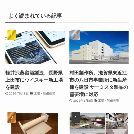
よく読まれている記事
軽井沢蒸留酒製造、長野県
村田製作所、滋賀県東近江
上田市にウイスキー新工場
市の八日市事業所に新生産
を建設
棟を建設 サーミスタ製品の
需要増に対応
2026年8月8日
工場・設備投資
2026年8月8日
工場・設備投資