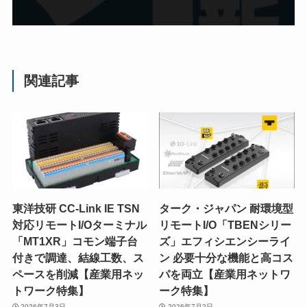
関連記事
東洋技研 CC-Link IE TSN
ターク・ジャパン 耐環境型
対応リモートI/Oターミナル
リモートI/O「TBENシリー
「MT1XR」コモン端子台
ズ」エフィシエンシーライ
付きで調達、結線工数、ス
ン 必要十分な機能と高コス
ペースを削減【産業用ネッ
パを両立【産業用ネットワ
トワーク特集】
ーク特集】
2026年7月3日
2026年7月2日