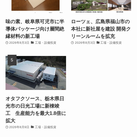
味の素、岐阜県可児市に半
ローツェ、広島県福山市の
導体パッケージ向け層間絶
本社に新社屋を建設 開発ク
縁材料の新工場
リーンルームを拡充
2026年8月3日
工場・設備投資
2026年8月3日
工場・設備投資
オタフクソース、栃木県日
光市の日光工場に新棟竣
工 生産能力を最大1.8倍に
拡大
2026年8月9日
工場・設備投資