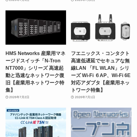
HMS Networks 産業用マネ
フエニックス・コンタクト
ージドスイッチ「N-Tron
高速低遅延でセキュアな無
NT7000」シリーズ 高速起
線LAN 「FL WLAN」シリ
動と迅速なネットワーク復
ーズ Wi-Fi ６AP、Wi-Fi 6E
旧【産業用ネットワーク特
対応アダプタ【産業用ネッ
集】
トワーク特集】
2026年7月2日
2026年7月1日