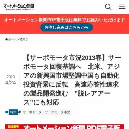
オートメーション新聞PDF電子版は無料でお読みいただけます
お申し込みはこちらから
ホーム
特集
【サーボモータ市況2013春】サー
ボモータ回復基調へ 北米、アジ
アの新興国市場堅調中国も自動化
2013
4/24
投資背景に反転 高速応答性追求
の製品開発進む ”脱レアアー
ス”にも対応
特集
サーボモータ
サーボモータ市況