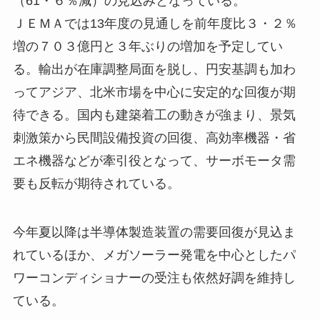
（61・６％減）の見込みとなっている。
ＪＥＭＡでは13年度の見通しを前年度比３・２％
増の７０３億円と３年ぶりの増加を予定してい
る。輸出が在庫調整局面を脱し、円安基調も加わ
ってアジア、北米市場を中心に安定的な回復が期
待できる。国内も建築着工の動きが強まり、景気
刺激策から民間設備投資の回復、高効率機器・省
エネ機器などが牽引役となって、サーボモータ需
要も反転が期待されている。
今年夏以降は半導体製造装置の需要回復が見込ま
れているほか、メガソーラー発電を中心としたパ
ワーコンディショナーの受注も依然好調を維持し
ている。