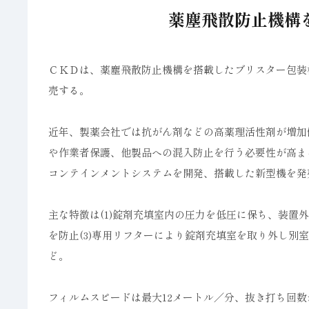
薬塵飛散防止機構
ＣＫＤは、薬塵飛散防止機構を搭載したブリスター包装
売する。
近年、製薬会社では抗がん剤などの高薬理活性剤が増加
や作業者保護、他製品への混入防止を行う必要性が高ま
コンテインメントシステムを開発、搭載した新型機を発
主な特徴は(1)錠剤充填室内の圧力を低圧に保ち、装置
を防止(3)専用リフターにより錠剤充填室を取り外し別
ど。
フィルムスピードは最大12メートル／分、抜き打ち回数