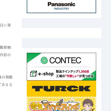
日に発
散抑制
内初の
塵の飛散
であるな