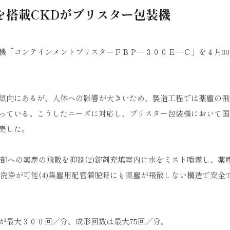
を搭載CKDがブリスター包装機
機「コンテインメントブリスターＦＢＰ―３００Ｅ―Ｃ」を４月30
傾向にあるが、人体への影響が大きいため、製造工程では薬塵の飛
っている。こうしたニーズに対応し、ブリスター包装機において国
売した。
外部への薬塵の飛散を抑制(2)錠剤充填室内に水をミスト噴霧し、薬
室洗浄が可能(4)集塵用配管着脱時にも薬塵が飛散しない構造で安全
が最大３００回／分、成形回数は最大75回／分。