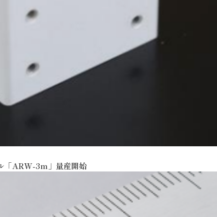
ル「ARW-3m」量産開始