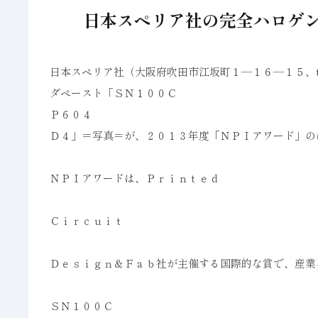
日本スペリア社の完全ハロゲン
日本スペリア社（大阪府吹田市江坂町１―１６―１５、
ダペースト「ＳＮ１００Ｃ
Ｐ６０４
Ｄ４」＝写真＝が、２０１３年度「ＮＰＩアワード」の
ＮＰＩアワードは、Ｐｒｉｎｔｅｄ
Ｃｉｒｃｕｉｔ
Ｄｅｓｉｇｎ＆Ｆａｂ社が主催する国際的な賞で、産業
ＳＮ１００Ｃ