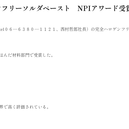
フリーソルダペースト NPIアワード受
tel０６―６３８０―１１２１、西村哲郎社長）の完全ハロゲンフ
はんだ材料部門で受賞した。
界で高く評価されている。