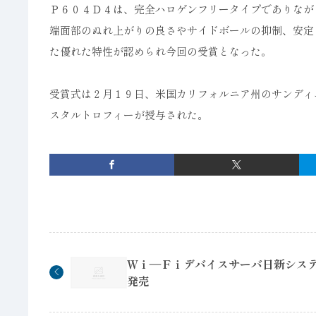
Ｐ６０４Ｄ４は、完全ハロゲンフリータイプでありなが
端面部のぬれ上がりの良さやサイドボールの抑制、安定
た優れた特性が認められ今回の受賞となった。
受賞式は２月１９日、米国カリフォルニア州のサンディ
スタルトロフィーが授与された。
Ｗｉ―Ｆｉデバイスサーバ日新シス
発売