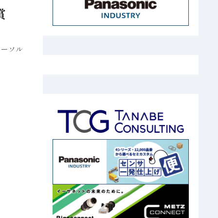
賞
リーソル