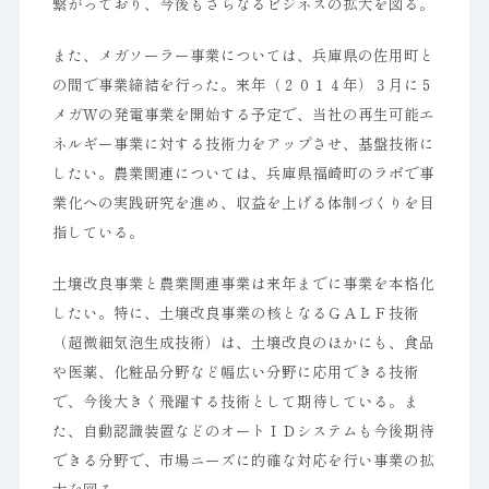
繋がっており、今後もさらなるビジネスの拡大を図る。
また、メガソーラー事業については、兵庫県の佐用町と
の間で事業締結を行った。来年（２０１４年）３月に５
メガＷの発電事業を開始する予定で、当社の再生可能エ
ネルギー事業に対する技術力をアップさせ、基盤技術に
したい。農業関連については、兵庫県福崎町のラボで事
業化への実践研究を進め、収益を上げる体制づくりを目
指している。
土壌改良事業と農業関連事業は来年までに事業を本格化
したい。特に、土壌改良事業の核となるＧＡＬＦ技術
（超微細気泡生成技術）は、土壌改良のほかにも、食品
や医薬、化粧品分野など幅広い分野に応用できる技術
で、今後大きく飛躍する技術として期待している。ま
た、自動認識装置などのオートＩＤシステムも今後期待
できる分野で、市場ニーズに的確な対応を行い事業の拡