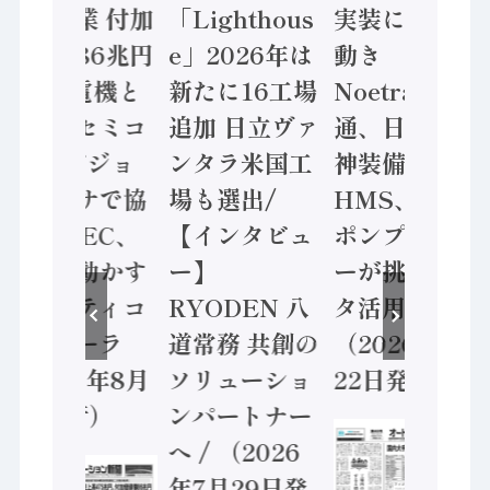
年製造業 付加
「Lighthous
実装に活発な
価値額86兆円
e」2026年は
動き
/ 三菱電機と
新たに16工場
Noetra、富士
ソニーセミコ
追加 日立ヴァ
通、日立 / 兵
ン AIビジョ
ンタラ米国工
神装備 ×
ンセンサで協
場も選出/
HMS、老舗
業 / IDEC、
【インタビュ
ポンプメーカ
安全に動かす
ー】
ーが挑むデー
セーフティコ
RYODEN 八
タ活用 など
ントローラ
道常務 共創の
（2026年7月
（2026年8月
ソリューショ
22日発行）
5日発行）
ンパートナー
へ / （2026
年7月29日発