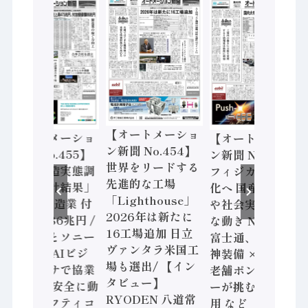
【オートメーショ
【オートメーショ
【オートメーショ
ン新聞 No.454】
ン新聞 No.455】
ン新聞 No.453】
世界をリードする
「経済構造実態調
フィジカルAI本格
先進的な工場
査二次集計結果」
化へ 国産AI開発
「Lighthouse」
2024年製造業 付
や社会実装に活発
2026年は新たに
加価値額86兆円 /
な動き Noetra、
16工場追加 日立
三菱電機とソニー
富士通、日立 / 兵
ヴァンタラ米国工
セミコン AIビジ
神装備 × HMS、
場も選出/ 【イン
ョンセンサで協業
老舗ポンプメーカ
タビュー】
/ IDEC、安全に動
ーが挑むデータ活
RYODEN 八道常
かすセーフティコ
用 など（2026年7