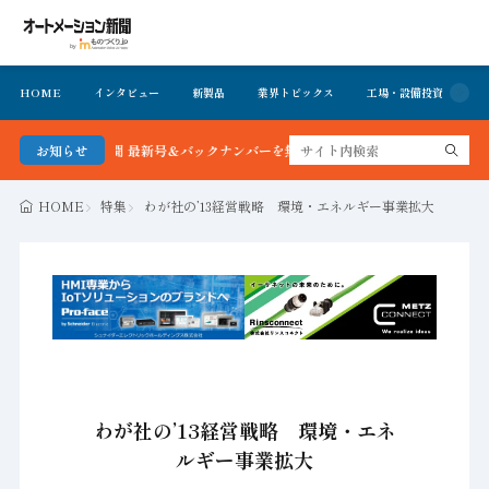
HOME
インタビュー
新製品
業界トピックス
工場・設備投資
イ
ーション新聞 最新号＆バックナンバーを無料で公開中 詳細はこちら
お知らせ
HOME
特集
わが社の’13経営戦略 環境・エネルギー事業拡大
わが社の’13経営戦略 環境・エネ
ルギー事業拡大