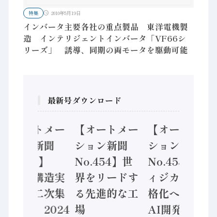
特集
2010年5月19日
インバータ主要各社の重点製品 東洋電機製
造 インテリジェントインバータ「VF66シ
リーズ」 誘導、同期の両モータを駆動可能
最新号ダウンロード
【オートメー
【オートメー
【オートメー
ション新聞
ション新聞
ション新聞
No.455】
No.454】世
No.453】フ
「経済構造実
界をリードす
ィジカルAI本
態調査二次集
る先進的な工
格化へ 国産
計結果」2024
場
AI開発や社会