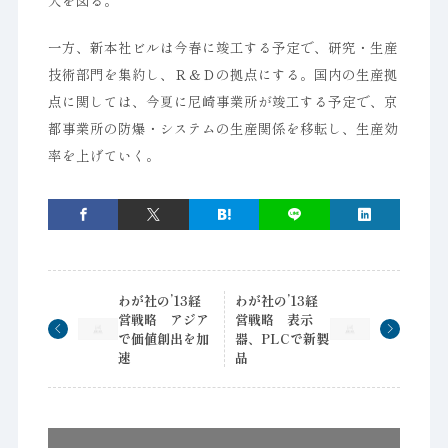
大を図る。
一方、新本社ビルは今春に竣工する予定で、研究・生産
技術部門を集約し、Ｒ＆Ｄの拠点にする。国内の生産拠
点に関しては、今夏に尼崎事業所が竣工する予定で、京
都事業所の防爆・システムの生産関係を移転し、生産効
率を上げていく。
わが社の’13経
わが社の’13経
営戦略 アジア
営戦略 表示
で価値創出を加
器、PLCで新製
速
品