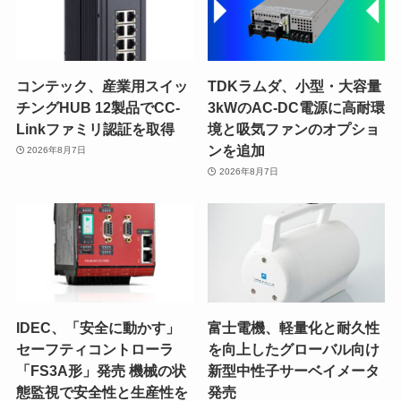
コンテック、産業用スイッ
TDKラムダ、小型・大容量
チングHUB 12製品でCC-
3kWのAC-DC電源に高耐環
Linkファミリ認証を取得
境と吸気ファンのオプショ
ンを追加
2026年8月7日
2026年8月7日
IDEC、「安全に動かす」
富士電機、軽量化と耐久性
セーフティコントローラ
を向上したグローバル向け
「FS3A形」発売 機械の状
新型中性子サーベイメータ
態監視で安全性と生産性を
発売