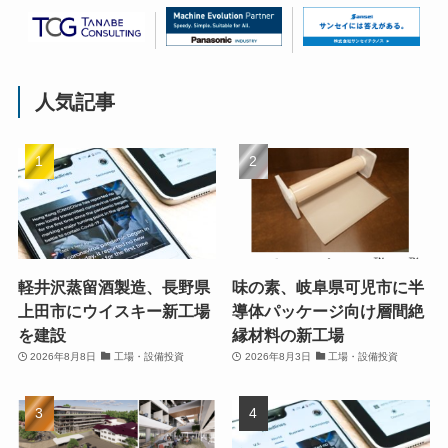
人気記事
軽井沢蒸留酒製造、長野県
味の素、岐阜県可児市に半
上田市にウイスキー新工場
導体パッケージ向け層間絶
を建設
縁材料の新工場
2026年8月8日
工場・設備投資
2026年8月3日
工場・設備投資