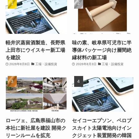
軽井沢蒸留酒製造、長野県
味の素、岐阜県可児市に半
上田市にウイスキー新工場
導体パッケージ向け層間絶
を建設
縁材料の新工場
2026年8月8日
工場・設備投資
2026年8月3日
工場・設備投資
ローツェ、広島県福山市の
セイコーエプソン、ペロブ
本社に新社屋を建設 開発ク
スカイト太陽電池向けイン
リーンルームを拡充
クジェット装置開発の韓国