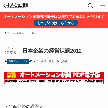
オートメーション新聞PDF電子版は無料でお読みいただけます
お申し込みはこちらから
ホーム
新製品/サービス
2012
日本企業の経営課題2012
12/05
新製品/サービス
タイ
企業
新設
見える化
＜生産領域の課題＞