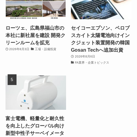
ローツェ、広島県福山市の
セイコーエプソン、ペロブ
本社に新社屋を建設 開発ク
スカイト太陽電池向けイン
リーンルームを拡充
クジェット装置開発の韓国
Gosan Techへ追加出資
2026年8月3日
工場・設備投資
2026年8月6日
FA業界・企業トピックス
富士電機、軽量化と耐久性
を向上したグローバル向け
新型中性子サーベイメータ