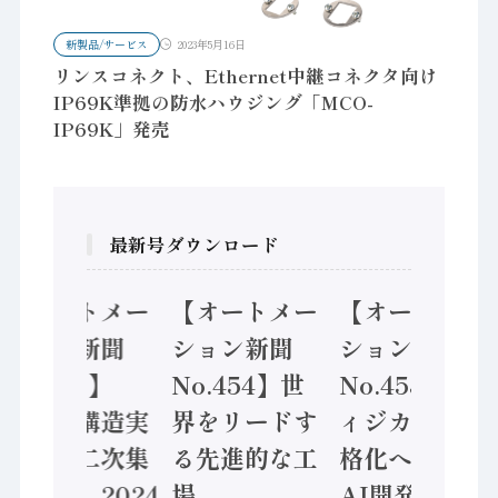
新製品/サービス
2023年5月16日
リンスコネクト、Ethernet中継コネクタ向け
IP69K準拠の防水ハウジング「MCO-
IP69K」発売
最新号ダウンロード
【オートメー
【オートメー
【オートメー
ション新聞
ション新聞
ション新聞
No.455】
No.454】世
No.453】フ
「経済構造実
界をリードす
ィジカルAI本
態調査二次集
る先進的な工
格化へ 国産
計結果」2024
場
AI開発や社会