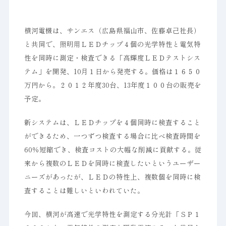
横河電機は、サンエス（広島県福山市、佐藤卓己社長）
と共同で、照明用ＬＥＤチップ４個の光学特性と電気特
性を同時に測定・検査できる「高輝度ＬＥＤテストシス
テム」を開発、10月１日から発売する。価格は１６５０
万円から。２０１２年度30台、13年度１００台の販売を
予定。
新システムは、ＬＥＤチップを４個同時に検査すること
ができるため、一つずつ検査する場合に比べ検査時間を
60％短縮でき、検査コストの大幅な削減に貢献する。従
来から複数のＬＥＤを同時に検査したいというユーザー
ニーズがあったが、ＬＥＤの特性上、複数個を同時に検
査することは難しいといわれていた。
今回、横河が高速で光学特性を測定する分光計「ＳＰ１