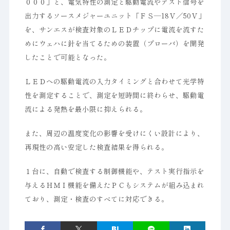
０００」と、電気特性の測定と駆動電流やテスト信号を
出力するソースメジャーユニット「ＦＳ―18Ｖ／50Ｖ」
を、サンエスが検査対象のＬＥＤチップに電流を流すた
めにウェハに針を当てるための装置（プローバ）を開発
したことで可能となった。
ＬＥＤへの駆動電流の入力タイミングと合わせて光学特
性を測定することで、測定を短時間に終わらせ、駆動電
流による発熱を最小限に抑えられる。
また、周辺の温度変化の影響を受けにくい設計により、
再現性の高い安定した検査結果を得られる。
１台に、自動で検査する制御機能や、テスト実行指示を
与えるＨＭＩ機能を備えたＰＣもシステムが組み込まれ
ており、測定・検査のすべてに対応できる。