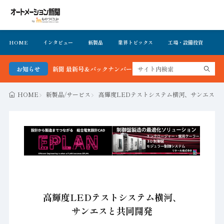
HOME
インタビュー
新製品
業界トピックス
工場・設備投資
イ
メーション新聞 最新号＆バックナンバーを無料で公開中 詳細はこちら
お知らせ
HOME
新製品/サービス
高輝度LEDテストシステム横河、サンエスと
高輝度LEDテストシステム横河、
サンエスと共同開発