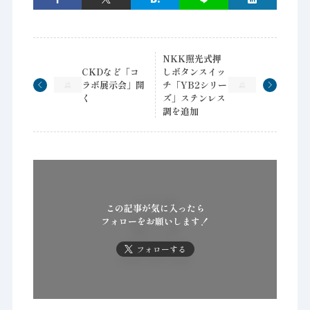
NKK照光式押
CKDなど「コ
しボタンスイッ
ラボ展示会」開
チ「YB2シリー
く
ズ」ステンレス
調を追加
この記事が気に入ったら
フォローをお願いします！
フォローする