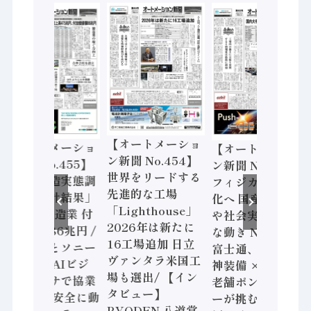
【オートメーショ
【オートメーショ
【オートメーショ
ン新聞 No.454】
ン新聞 No.455】
ン新聞 No.453】
世界をリードする
「経済構造実態調
フィジカルAI本格
先進的な工場
査二次集計結果」
化へ 国産AI開発
「Lighthouse」
2024年製造業 付
や社会実装に活発
2026年は新たに
加価値額86兆円 /
な動き Noetra、
16工場追加 日立
三菱電機とソニー
富士通、日立 / 兵
ヴァンタラ米国工
セミコン AIビジ
神装備 × HMS、
場も選出/ 【イン
ョンセンサで協業
老舗ポンプメーカ
タビュー】
/ IDEC、安全に動
ーが挑むデータ活
RYODEN 八道常