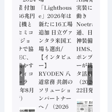
年製造業 付加
「Lighthous
実装に活発な
価値額86兆円
e」2026年は
動き
/ 三菱電機と
新たに16工場
Noetra、富士
ソニーセミコ
追加 日立ヴァ
通、日立 / 兵
ン AIビジョ
ンタラ米国工
神装備 ×
ンセンサで協
場も選出/
HMS、老舗
業 / IDEC、
【インタビュ
ポンプメーカ
安全に動かす
ー】
ーが挑むデー
セーフティコ
RYODEN 八
タ活用 など
ントローラ
道常務 共創の
（2026年7月
（2026年8月
ソリューショ
22日発行）
5日発行）
ンパートナー
へ / （2026