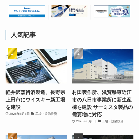
人気記事
軽井沢蒸留酒製造、長野県
村田製作所、滋賀県東近江
上田市にウイスキー新工場
市の八日市事業所に新生産
を建設
棟を建設 サーミスタ製品の
需要増に対応
2026年8月8日
工場・設備投資
2026年8月8日
工場・設備投資