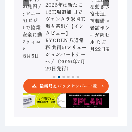
2026年は新たに
加価値額86兆円 /
な動き Noetra、
16工場追加 日立
三菱電機とソニー
富士通、日立 / 兵
ヴァンタラ米国工
セミコン AIビジ
神装備 × HMS、
場も選出/ 【イン
ョンセンサで協業
老舗ポンプメーカ
タビュー】
/ IDEC、安全に動
ーが挑むデータ活
RYODEN 八道常
かすセーフティコ
用 など（2026年7
務 共創のソリュー
ントローラ
月22日発行）
ションパートナー
（2026年8月5日
へ / （2026年7月
発行）
29日発行）
最新号＆バックナンバー一覧