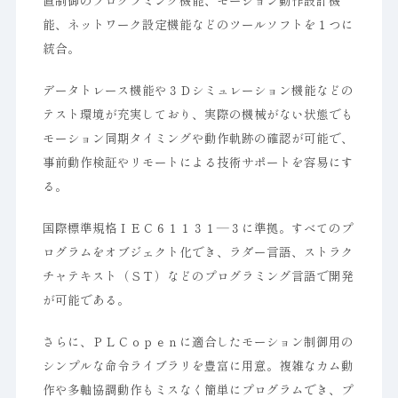
置制御のプログラミング機能、モーション動作設計機
能、ネットワーク設定機能などのツールソフトを１つに
統合。
データトレース機能や３Ｄシミュレーション機能などの
テスト環境が充実しており、実際の機械がない状態でも
モーション同期タイミングや動作軌跡の確認が可能で、
事前動作検証やリモートによる技術サポートを容易にす
る。
国際標準規格ＩＥＣ６１１３１―３に準拠。すべてのプ
ログラムをオブジェクト化でき、ラダー言語、ストラク
チャテキスト（ＳＴ）などのプログラミング言語で開発
が可能である。
さらに、ＰＬＣｏｐｅｎに適合したモーション制御用の
シンプルな命令ライブラリを豊富に用意。複雑なカム動
作や多軸協調動作もミスなく簡単にプログラムでき、プ