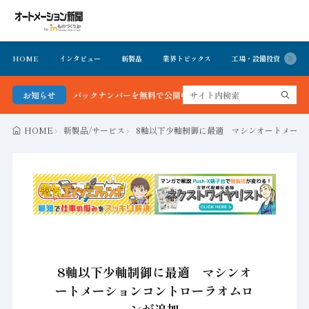
HOME
インタビュー
新製品
業界トピックス
工場・設備投資
イ
 最新号＆バックナンバーを無料で公開中 詳細はこちら
お知らせ
HOME
新製品/サービス
8軸以下少軸制御に最適 マシンオートメーシ
8軸以下少軸制御に最適 マシンオ
ートメーションコントローラオムロ