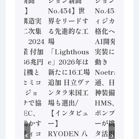
ション新聞
ション新聞
ション新聞
No.455】
No.454】世
No.453】フ
「経済構造実
界をリードす
ィジカルAI本
態調査二次集
る先進的な工
格化へ 国産
計結果」2024
場
AI開発や社会
年製造業 付加
「Lighthous
実装に活発な
価値額86兆円
e」2026年は
動き
/ 三菱電機と
新たに16工場
Noetra、富士
ソニーセミコ
追加 日立ヴァ
通、日立 / 兵
ン AIビジョ
ンタラ米国工
神装備 ×
ンセンサで協
場も選出/
HMS、老舗
業 / IDEC、
【インタビュ
ポンプメーカ
安全に動かす
ー】
ーが挑むデー
セーフティコ
RYODEN 八
タ活用 など