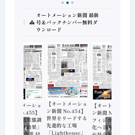
オートメーション新聞 最新
号＆バックナンバー無料ダ
ウンロード
【オートメーショ
【オートメーショ
【オートメーショ
ン新聞 No.454】
ン新聞 No.455】
ン新聞 No.453】
世界をリードする
「経済構造実態調
フィジカルAI本格
先進的な工場
査二次集計結果」
化へ 国産AI開発
「Lighthouse」
2024年製造業 付
や社会実装に活発