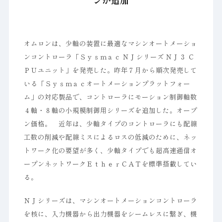
ンが追加
オムロンは、少軸の装置に最適なマシンオートメーショ
ンコントローラ「Ｓｙｓｍａｃ ＮＪシリーズ ＮＪ３ Ｃ
ＰＵユニット」を発売した。昨年７月から順次発売して
いる「Ｓｙｓｍａｃオートメーションプラットフォー
ム」の対応製品で、コントローラにモーション制御軸数
４軸・８軸の小規模制御用シリーズを追加した。オープ
ン価格。 近年は、少軸タイプのコントローラにも配線
工数の削減や配線ミスによるロスの低減のために、ネッ
トワーク化の要望が多く、少軸タイプでも超高速通信オ
ープンネットワークＥｔｈｅｒＣＡＴを標準搭載してい
る。
ＮＪシリーズは、マシンオートメーションコントローラ
を核に、入力機器から出力機器をシームレスに繋ぎ、機