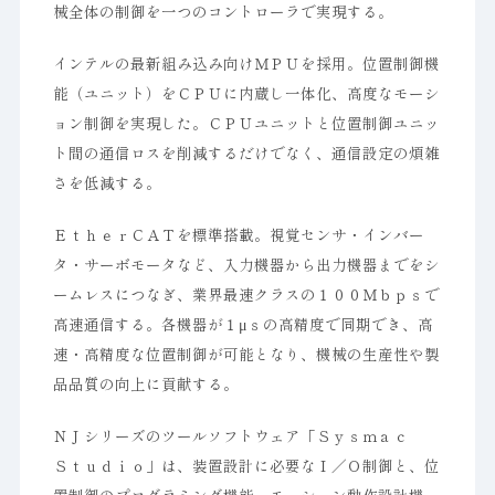
械全体の制御を一つのコントローラで実現する。
インテルの最新組み込み向けＭＰＵを採用。位置制御機
能（ユニット）をＣＰＵに内蔵し一体化、高度なモーシ
ョン制御を実現した。ＣＰＵユニットと位置制御ユニッ
ト間の通信ロスを削減するだけでなく、通信設定の煩雑
さを低減する。
ＥｔｈｅｒＣＡＴを標準搭載。視覚センサ・インバー
タ・サーボモータなど、入力機器から出力機器までをシ
ームレスにつなぎ、業界最速クラスの１００Ｍｂｐｓで
高速通信する。各機器が１μｓの高精度で同期でき、高
速・高精度な位置制御が可能となり、機械の生産性や製
品品質の向上に貢献する。
ＮＪシリーズのツールソフトウェア「Ｓｙｓｍａｃ
Ｓｔｕｄｉｏ」は、装置設計に必要なＩ／Ｏ制御と、位