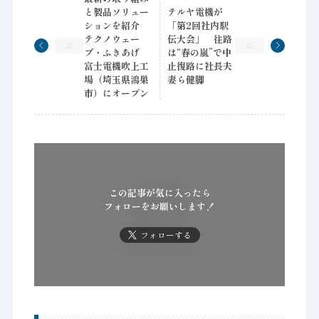
と製品ソリュー
テルヤ電機が
ションを紹介
「第2回社内駅
テクノウェー
伝大会」 往路
ブ・ふきあげ
は“春の嵐”で中
富士電機吹上工
止復路に社長夫
場（埼玉県鴻巣
妻ら健脚
市）にオープン
この記事が気に入ったら
フォローをお願いします！
フォローする