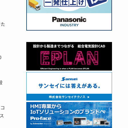
新た
0
段
。コ
ス