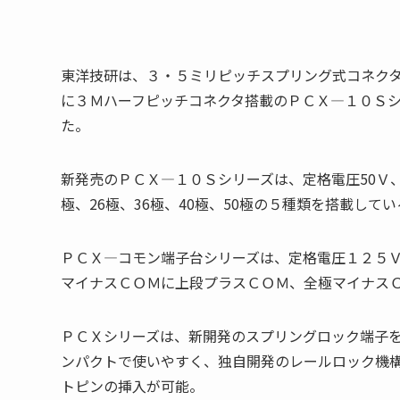
東洋技研は、３・５ミリピッチスプリング式コネク
に３Ｍハーフピッチコネクタ搭載のＰＣＸ―１０Ｓ
た。
新発売のＰＣＸ―１０Ｓシリーズは、定格電圧50Ｖ
極、26極、36極、40極、50極の５種類を搭載してい
ＰＣＸ―コモン端子台シリーズは、定格電圧１２５Ｖ
マイナスＣＯＭに上段プラスＣＯＭ、全極マイナス
ＰＣＸシリーズは、新開発のスプリングロック端子
ンパクトで使いやすく、独自開発のレールロック機
トピンの挿入が可能。