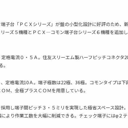
タ端子台「ＰＣＸシリーズ」が盤の小型化設計に好評のため、
シリーズ５機種とＰＣＸ―コモン端子台シリーズ６機種を追加し
、定格電流０・５Ａ。住友スリーエム製ハーフピッチコネクタ2
る。
、定格電流10Ａ。端子極数は22極、36極。コモンタイプは下
ＣＯＭ、全極プラスＣＯＭを用意している。
を採用し端子間ピッチ３・５ミリを実現した極省スペース設計
構により作業工数を大幅に削減できる。チェック端子にはφ２テ