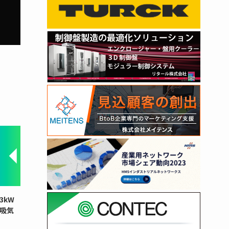
3kW
と吸気