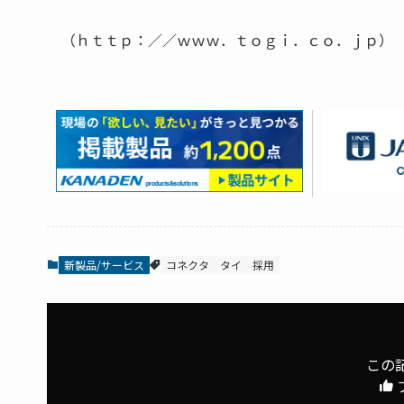
（ｈｔｔｐ：／／ｗｗｗ．ｔｏｇｉ．ｃｏ．ｊｐ）
新製品/サービス
コネクタ
タイ
採用
この