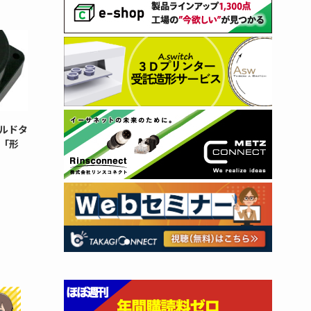
ルドタ
「形