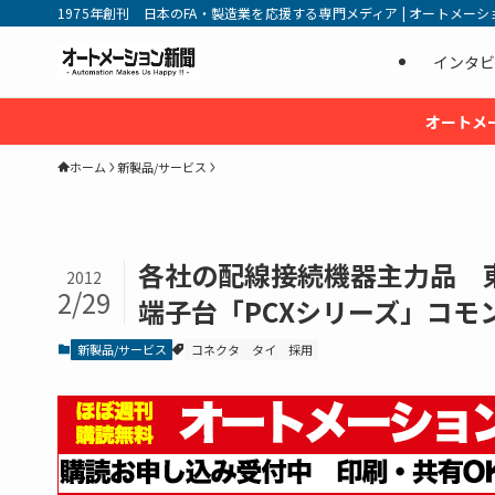
1975年創刊 日本のFA・製造業を応援する専門メディア | オートメーション新
インタビ
オートメ
ホーム
新製品/サービス
各社の配線接続機器主力品 東
2012
2/29
端子台「PCXシリーズ」コモ
新製品/サービス
コネクタ
タイ
採用