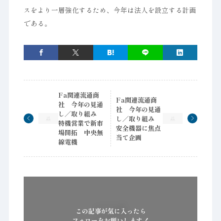
スをより一層強化するため、今年は法人を設立する計画
である。
Fa関連流通商
Fa関連流通商
社 今年の見通
社 今年の見通
し／取り組み
し／取り組み
特機営業で新市
安全機器に焦点
場開拓 中央無
当て企画
線電機
この記事が気に入ったら
フォローをお願いします！