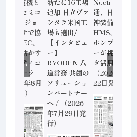
/ 三菱電機と
新たに16工場
Noetra、富士
ソニーセミコ
追加 日立ヴァ
通、日立 / 兵
ン AIビジョ
ンタラ米国工
神装備 ×
ンセンサで協
場も選出/
HMS、老舗
業 / IDEC、
【インタビュ
ポンプメーカ
安全に動かす
ー】
ーが挑むデー
セーフティコ
RYODEN 八
タ活用 など
ントローラ
道常務 共創の
（2026年7月
（2026年8月
ソリューショ
22日発行）
5日発行）
ンパートナー
へ / （2026
年7月29日発
行）