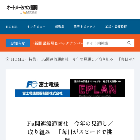
HOME
インタビュー
新製品
業界トピックス
工場・設備投資
イ
トメーション新聞 最新号＆バックナンバーを無料で公開中 詳細はこちら
お知らせ
HOME
特集
Fa関連流通商社 今年の見通し／取り組み 「毎日がス
Fa関連流通商社 今年の見通し／
取り組み 「毎日がスピードで挑