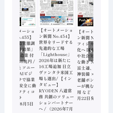
【オートメーショ
【オートメーショ
【オートメーショ
ン新聞 No.454】
ン新聞 No.455】
ン新聞 No.453】
世界をリードする
「経済構造実態調
フィジカルAI本格
先進的な工場
査二次集計結果」
化へ 国産AI開発
「Lighthouse」
2024年製造業 付
や社会実装に活発
2026年は新たに
加価値額86兆円 /
な動き Noetra、
16工場追加 日立
三菱電機とソニー
富士通、日立 / 兵
ヴァンタラ米国工
セミコン AIビジ
神装備 × HMS、
場も選出/ 【イン
ョンセンサで協業
老舗ポンプメーカ
タビュー】
/ IDEC、安全に動
ーが挑むデータ活
RYODEN 八道常
かすセーフティコ
用 など（2026年7
務 共創のソリュー
ントローラ
月22日発行）
ションパートナー
（2026年8月5日
へ / （2026年7月
発行）