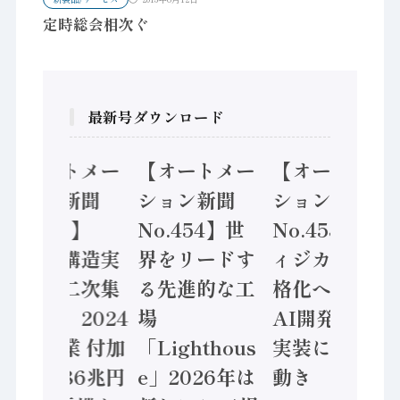
定時総会相次ぐ
最新号ダウンロード
【オートメー
【オートメー
【オートメー
ション新聞
ション新聞
ション新聞
No.455】
No.454】世
No.453】フ
「経済構造実
界をリードす
ィジカルAI本
態調査二次集
る先進的な工
格化へ 国産
計結果」2024
場
AI開発や社会
年製造業 付加
「Lighthous
実装に活発な
価値額86兆円
e」2026年は
動き