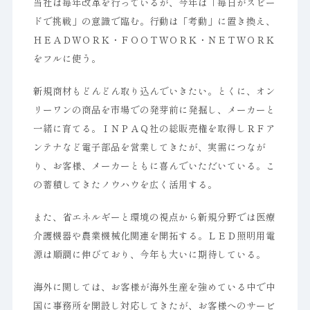
当社は毎年改革を行っているが、今年は「毎日がスピー
ドで挑戦」の意識で臨む。行動は「考動」に置き換え、
ＨＥＡＤＷＯＲＫ・ＦＯＯＴＷＯＲＫ・ＮＥＴＷＯＲＫ
をフルに使う。
新規商材もどんどん取り込んでいきたい。とくに、オン
リーワンの商品を市場での発芽前に発掘し、メーカーと
一緒に育てる。ＩＮＰＡＱ社の総販売権を取得しＲＦア
ンテナなど電子部品を営業してきたが、実需につなが
り、お客様、メーカーともに喜んでいただいている。こ
の蓄積してきたノウハウを広く活用する。
また、省エネルギーと環境の視点から新規分野では医療
介護機器や農業機械化関連を開拓する。ＬＥＤ照明用電
源は順調に伸びており、今年も大いに期待している。
海外に関しては、お客様が海外生産を強めている中で中
国に事務所を開設し対応してきたが、お客様へのサービ