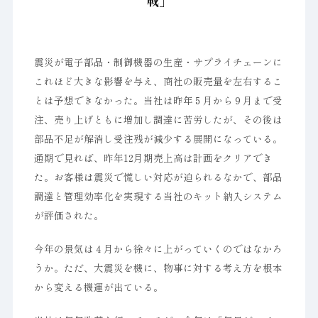
戦」
震災が電子部品・制御機器の生産・サプライチェーンに
これほど大きな影響を与え、商社の販売量を左右するこ
とは予想できなかった。当社は昨年５月から９月まで受
注、売り上げともに増加し調達に苦労したが、その後は
部品不足が解消し受注残が減少する展開になっている。
通期で見れば、昨年12月期売上高は計画をクリアでき
た。お客様は震災で慌しい対応が迫られるなかで、部品
調達と管理効率化を実現する当社のキット納入システム
が評価された。
今年の景気は４月から徐々に上がっていくのではなかろ
うか。ただ、大震災を機に、物事に対する考え方を根本
から変える機運が出ている。