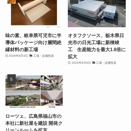
味の素、岐阜県可児市に半
オタフクソース、栃木県日
導体パッケージ向け層間絶
光市の日光工場に新棟竣
縁材料の新工場
工 生産能力を最大1.8倍に
拡大
2026年8月3日
工場・設備投資
2026年8月9日
工場・設備投資
ローツェ、広島県福山市の
本社に新社屋を建設 開発ク
リーンルームを拡充