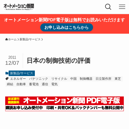
オートメーション新聞PDF電子版は無料でお読みいただけます
お申し込みはこちらから
ホーム
新製品/サービス
2011
日本の制御技術の評価
12/07
新製品/サービス
エネルギー
パナソニック
リサイクル
中国
制御機器
日立製作所
東芝
締結
自動車
蓄電池
通信
電気