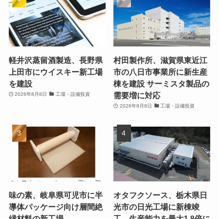
軽井沢蒸留酒製造、長野県
村田製作所、滋賀県東近江
上田市にウイスキー新工場
市の八日市事業所に新生産
を建設
棟を建設 サーミスタ製品の
需要増に対応
2026年8月8日
工場・設備投資
2026年8月8日
工場・設備投資
味の素、岐阜県可児市に半
オタフクソース、栃木県日
導体パッケージ向け層間絶
光市の日光工場に新棟竣
縁材料の新工場
工 生産能力を最大1.8倍に