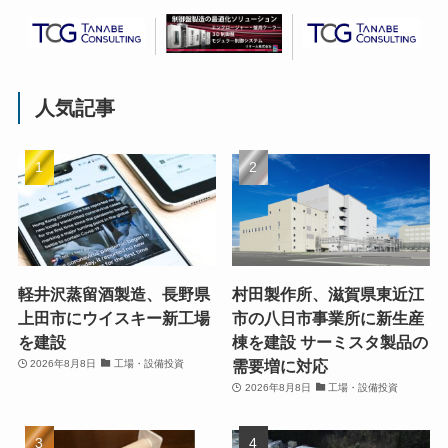
人気記事
軽井沢蒸留酒製造、長野県
村田製作所、滋賀県東近江
上田市にウイスキー新工場
市の八日市事業所に新生産
を建設
棟を建設 サーミスタ製品の
需要増に対応
2026年8月8日
工場・設備投資
2026年8月8日
工場・設備投資