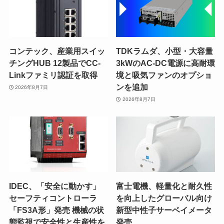
コンテック、産業用スイッ
TDKラムダ、小型・大容量
チングHUB 12製品でCC-
3kWのAC-DC電源に高耐環
Linkファミリ認証を取得
境と吸気ファンのオプショ
ンを追加
2026年8月7日
2026年8月7日
IDEC、「安全に動かす」
富士電機、軽量化と耐久性
セーフティコントローラ
を向上したグローバル向け
「FS3A形」発売 機械の状
新型中性子サーベイメータ
態監視で安全性と生産性を
発売