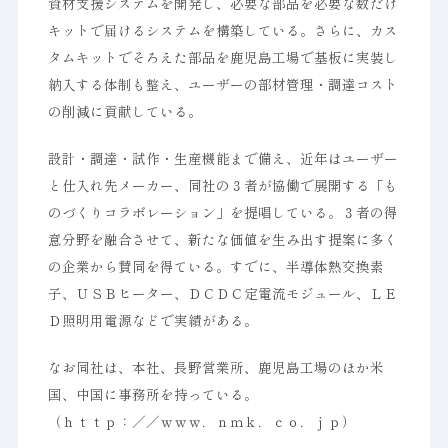
資材支援システムを開発し、必要な部品を必要な数だけ
キットで届けるシステムを構築している。さらに、カス
タムキットでそろえた部品を鹿児島工場で基板に実装し
納入する体制も整え、ユーザーの部材管理・調達コスト
の削減に貢献している。
設計・調達・試作・生産機能まで備え、近年はユーザー
と仕入れ先メーカー、同社の３者が協働で展開する「も
のづくりコラボレーション」を提唱している。３者の得
意分野を融合させて、新たな価値を生み出す提案に多く
の企業から賛同を得ている。すでに、半導体熱交換素
子、ＵＳＢヒーター、ＤＣＤＣ定電流モジュール、ＬＥ
Ｄ照明用電源などで実績がある。
なお同社は、本社、長野営業所、鹿児島工場のほか米
国、中国に事務所を持っている。
（ｈｔｔｐ：／／ｗｗｗ．ｎｍｋ．ｃｏ．ｊｐ）