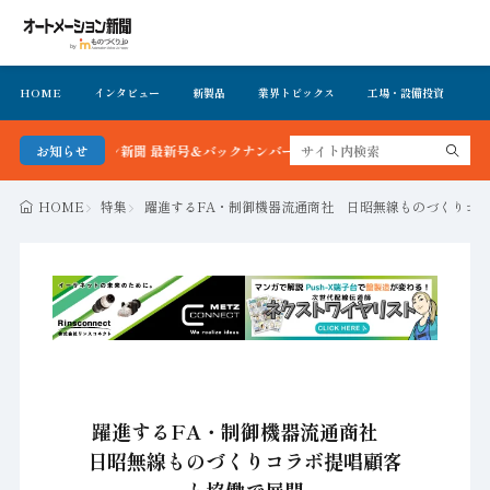
HOME
インタビュー
新製品
業界トピックス
工場・設備投資
イ
トメーション新聞 最新号＆バックナンバーを無料で公開中 詳細はこちら
お知らせ
HOME
特集
躍進するFA・制御機器流通商社 日昭無線ものづくりコ
躍進するFA・制御機器流通商社
日昭無線ものづくりコラボ提唱顧客