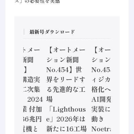
ズ」の必要性を実感
最新号ダウンロード
【オートメー
【オートメー
【オートメー
ション新聞
ション新聞
ション新聞
No.455】
No.454】世
No.453】フ
「経済構造実
界をリードす
ィジカルAI本
態調査二次集
る先進的な工
格化へ 国産
計結果」2024
場
AI開発や社会
年製造業 付加
「Lighthous
実装に活発な
価値額86兆円
e」2026年は
動き
/ 三菱電機と
新たに16工場
Noetra、富士