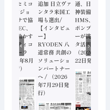
ソニーセミコ
追加 日立ヴァ
通、日立 / 兵
ン AIビジョ
ンタラ米国工
神装備 ×
ンセンサで協
場も選出/
HMS、老舗
業 / IDEC、
【インタビュ
ポンプメーカ
安全に動かす
ー】
ーが挑むデー
セーフティコ
RYODEN 八
タ活用 など
ントローラ
道常務 共創の
（2026年7月
（2026年8月
ソリューショ
22日発行）
5日発行）
ンパートナー
へ / （2026
年7月29日発
行）