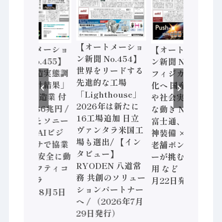
【オートメーショ
【オートメーショ
【オートメーショ
ン新聞 No.454】
ン新聞 No.455】
ン新聞 No.453】
世界をリードする
「経済構造実態調
フィジカルAI本格
先進的な工場
査二次集計結果」
化へ 国産AI開発
「Lighthouse」
2024年製造業 付
や社会実装に活発
2026年は新たに
加価値額86兆円 /
な動き Noetra、
16工場追加 日立
三菱電機とソニー
富士通、日立 / 兵
ヴァンタラ米国工
セミコン AIビジ
神装備 × HMS、
場も選出/ 【イン
ョンセンサで協業
老舗ポンプメーカ
タビュー】
/ IDEC、安全に動
ーが挑むデータ活
RYODEN 八道常
かすセーフティコ
用 など（2026年7
務 共創のソリュー
ントローラ
月22日発行）
ションパートナー
（2026年8月5日
へ / （2026年7月
発行）
29日発行）