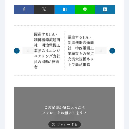
躍進するFA・
躍進するFA・
制御機器流通商
制御機器流通商
社 明治電機工
社 中西電機工
業強みはエンジ
業顧客との接点
ニアリング力社
充実大規模ネッ
員の4割が技術
トで商品供給
者
この記事が気に入ったら
フォローをお願いします！
フォローする