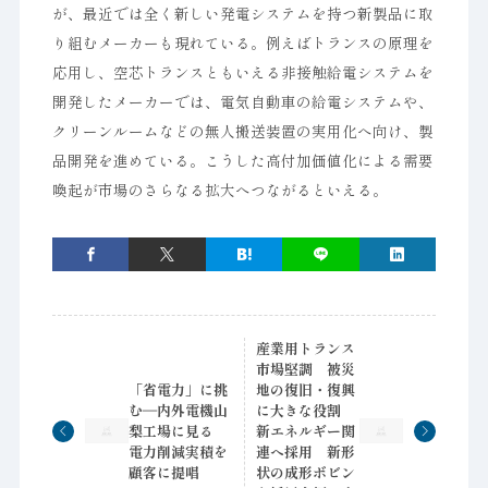
が、最近では全く新しい発電システムを持つ新製品に取
り組むメーカーも現れている。例えばトランスの原理を
応用し、空芯トランスともいえる非接触給電システムを
開発したメーカーでは、電気自動車の給電システムや、
クリーンルームなどの無人搬送装置の実用化へ向け、製
品開発を進めている。こうした高付加価値化による需要
喚起が市場のさらなる拡大へつながるといえる。
産業用トランス
市場堅調 被災
「省電力」に挑
地の復旧・復興
む―内外電機山
に大きな役割
梨工場に見る
新エネルギー関
電力削減実積を
連へ採用 新形
顧客に提唱
状の成形ボビン