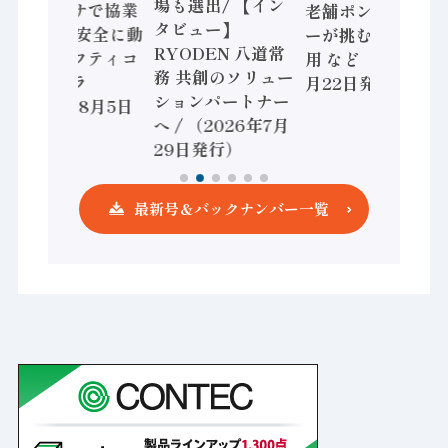
場も選出/ 【イン
ョンセンサで協業
老舗ポンプメーカ
タビュー】
/ IDEC、安全に動
ーが挑むデータ活
RYODEN 八道常
かすセーフティコ
用 など（2026年7
務 共創のソリュー
ントローラ
月22日発行）
ションパートナー
（2026年8月5日
へ / （2026年7月
発行）
29日発行）
最新号＆バックナンバー一覧