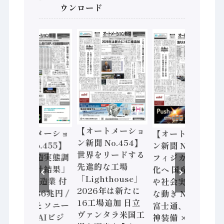
ウンロード
【オートメーショ
【オートメーショ
【オートメーショ
ン新聞 No.454】
ン新聞 No.455】
ン新聞 No.453】
世界をリードする
「経済構造実態調
フィジカルAI本格
先進的な工場
査二次集計結果」
化へ 国産AI開発
「Lighthouse」
2024年製造業 付
や社会実装に活発
2026年は新たに
加価値額86兆円 /
な動き Noetra、
16工場追加 日立
三菱電機とソニー
富士通、日立 / 兵
ヴァンタラ米国工
セミコン AIビジ
神装備 × HMS、