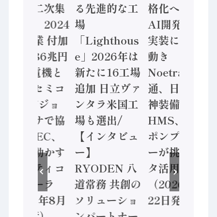
態調査二次集
る先進的な工
格化へ 国産
計結果」2024
場
AI開発や社会
年製造業 付加
「Lighthous
実装に活発な
価値額86兆円
e」2026年は
動き
/ 三菱電機と
新たに16工場
Noetra、富士
ソニーセミコ
追加 日立ヴァ
通、日立 / 兵
ン AIビジョ
ンタラ米国工
神装備 ×
ンセンサで協
場も選出/
HMS、老舗
業 / IDEC、
【インタビュ
ポンプメーカ
安全に動かす
ー】
ーが挑むデー
セーフティコ
RYODEN 八
タ活用 など
ントローラ
道常務 共創の
（2026年7月
（2026年8月
ソリューショ
22日発行）
5日発行）
ンパートナー