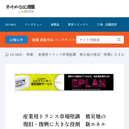
HOME
インタビュー
新製品
業界トピックス
工場・設備投資
イ
トメーション新聞 最新号＆バックナンバーを無料で公開中 詳細はこちら
お知らせ
HOME
特集
産業用トランス市場堅調 被災地の復旧・復興に大きな役
産業用トランス市場堅調 被災地の
復旧・復興に大きな役割 新エネル