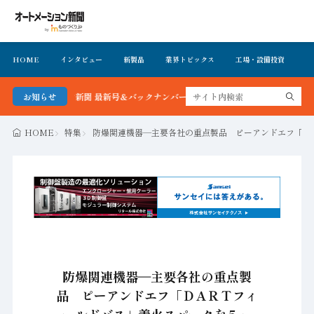
HOME
インタビュー
新製品
業界トピックス
工場・設備投資
イ
トメーション新聞 最新号＆バックナンバーを無料で公開中 詳細はこちら
お知らせ
HOME
特集
防爆関連機器―主要各社の重点製品 ピーアンドエフ「ＤＡ
防爆関連機器―主要各社の重点製
品 ピーアンドエフ「ＤＡＲＴフィ