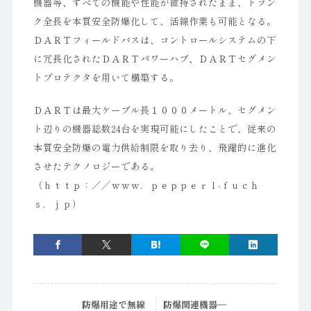
機器等、すべての機能や性能が維持されたまま、トラン
ク全長を本質安全防爆化して、活線作業も可能となる。
ＤＡＲＴフィールドバスは、コントロールシステムの下
に冗長化されたＤＡＲＴパワーハブ、ＤＡＲＴセグメン
トプロテクタを用いて構築する。
ＤＡＲＴは最大ケーブル長１０００メートル、セグメン
ト辺りの機器総数24台を実現可能にしたことで、従来の
本質安全防爆の電力供給制限を取り去り、飛躍的に進化
させたテクノロジーである。
（ｈｔｔｐ：／／ｗｗｗ．ｐｅｐｐｅｒｌ‐ｆｕｃｈ
ｓ．ｊｐ）
防爆用途で無線
防爆関連機器―