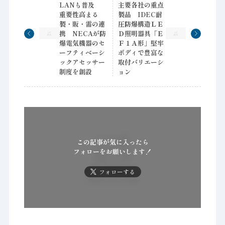
LANも普及
主要各社の重点
重要性高まる
製品 IDEC耐
製・販・需の連
圧防爆構造ＬＥ
携 NECAが防
Ｄ照明器具「Ｅ
爆電気機器のセ
Ｆ１Ａ形」堅牢
ーフティベーシ
ボディで豊富な
ックアセッサー
取付バリエーシ
制度を創設
ョン
この記事が気に入ったら
フォローをお願いします！
フォローする