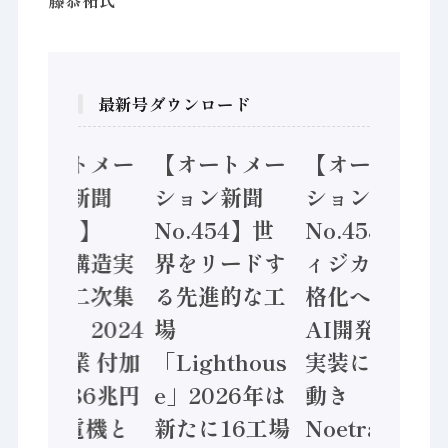
最新号ダウンロード
【オートメー
【オートメー
【オートメー
ション新聞
ション新聞
ション新聞
No.455】
No.454】世
No.453】フ
「経済構造実
界をリードす
ィジカルAI本
態調査二次集
る先進的な工
格化へ 国産
計結果」2024
場
AI開発や社会
年製造業 付加
「Lighthous
実装に活発な
価値額86兆円
e」2026年は
動き
/ 三菱電機と
新たに16工場
Noetra、富士