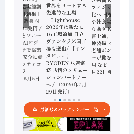
ン新聞 No.453】
世界をリードする
「経済構造実態調
フィジカルAI本格
先進的な工場
査二次集計結果」
化へ 国産AI開発
「Lighthouse」
2024年製造業 付
や社会実装に活発
2026年は新たに
加価値額86兆円 /
な動き Noetra、
16工場追加 日立
三菱電機とソニー
富士通、日立 / 兵
ヴァンタラ米国工
セミコン AIビジ
神装備 × HMS、
場も選出/ 【イン
ョンセンサで協業
老舗ポンプメーカ
タビュー】
/ IDEC、安全に動
ーが挑むデータ活
RYODEN 八道常
かすセーフティコ
用 など（2026年7
務 共創のソリュー
ントローラ
月22日発行）
ションパートナー
（2026年8月5日
へ / （2026年7月
発行）
29日発行）
最新号＆バックナンバー一覧