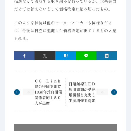
推進などで吸収する取り組みを行っているが、企業努力
だけでは補えないとして価格改定に踏み切ったもの。
このような状況は他のモーターメーカーも同様なだけ
に、今後は日立に追随した価格改定が出てくるものと見
られる。
ＣＣ―Ｌｉｎｋ
日昭無線ＬＥＤ
協会中国で創立
照明電源が受注
10周年式典開催
増機種を充実と
関係者約１５０
生産増強で対応
人が出席