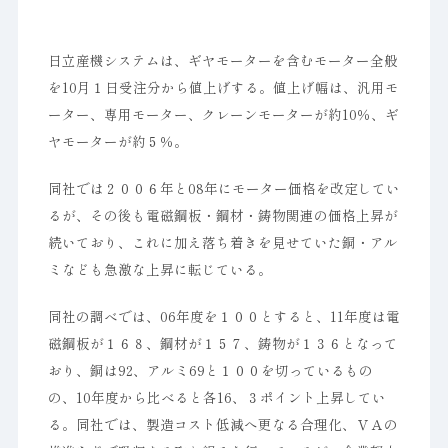
日立産機システムは、ギヤモーターを含むモーター全般
を10月１日受注分から値上げする。値上げ幅は、汎用モ
ーター、専用モーター、クレーンモーターが約10％、ギ
ヤモーターが約５％。
同社では２００６年と08年にモーター価格を改定してい
るが、その後も電磁鋼板・鋼材・鋳物関連の価格上昇が
続いており、これに加え落ち着きを見せていた銅・アル
ミなども急激な上昇に転じている。
同社の調べでは、06年度を１００とすると、11年度は電
磁鋼板が１６８、鋼材が１５７、鋳物が１３６となって
おり、銅は92、アルミ69と１００を切っているもの
の、10年度から比べると各16、３ポイント上昇してい
る。同社では、製造コスト低減へ更なる合理化、ＶＡの