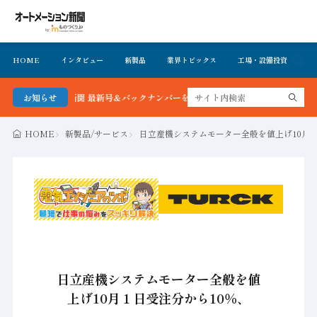
HOME
インタビュー
新製品
業界トピックス
工場・設備投資
イ
メーション新聞 最新号＆バックナンバーを無料で公開中 詳細はこちら
お知らせ
HOME
新製品/サービス
日立産機システムモーター全般を値上げ10月１
日立産機システムモーター全般を値
上げ10月１日受注分から10％、