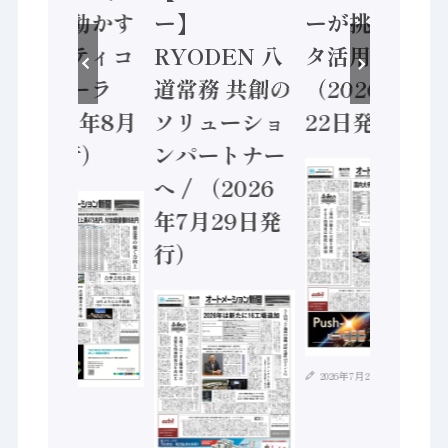
安全に動かす
ー】
ーが挑むデー
セーフティコ
RYODEN 八
タ活用 など
ントローラ
道常務 共創の
（2026年7月
（2026年8月
ソリューショ
22日発行）
5日発行）
ンパートナー
へ / （2026
年7月29日発
行）
2026年7月21日
2026年8月4日