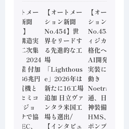
【オートメー
【オートメー
【オートメー
ション新聞
ション新聞
ション新聞
No.455】
No.454】世
No.453】フ
「経済構造実
界をリードす
ィジカルAI本
態調査二次集
る先進的な工
格化へ 国産
計結果」2024
場
AI開発や社会
年製造業 付加
「Lighthous
実装に活発な
価値額86兆円
e」2026年は
動き
/ 三菱電機と
新たに16工場
Noetra、富士
ソニーセミコ
追加 日立ヴァ
通、日立 / 兵
ン AIビジョ
ンタラ米国工
神装備 ×
ンセンサで協
場も選出/
HMS、老舗
業 / IDEC、
【インタビュ
ポンプメーカ