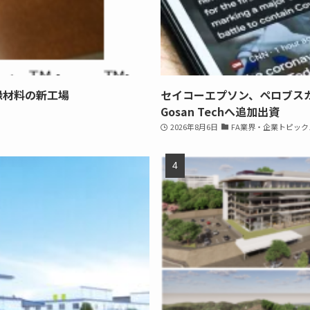
縁材料の新工場
セイコーエプソン、ペロブス
Gosan Techへ追加出資
2026年8月6日
FA業界・企業トピック