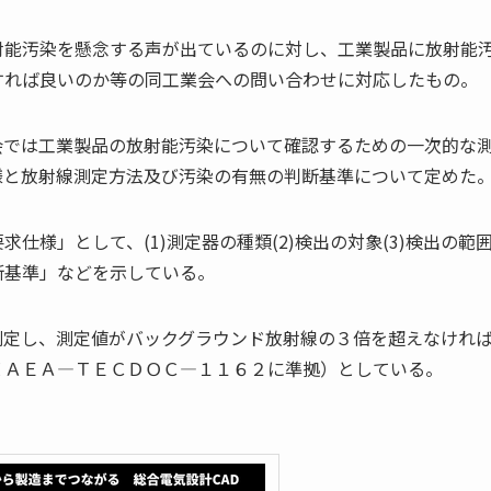
射能汚染を懸念する声が出ているのに対し、工業製品に放射能
すれば良いのか等の同工業会への問い合わせに対応したもの。
会では工業製品の放射能汚染について確認するための一次的な
様と放射線測定方法及び汚染の有無の判断基準について定めた
様」として、(1)測定器の種類(2)検出の対象(3)検出の範囲(
断基準」などを示している。
測定し、測定値がバックグラウンド放射線の３倍を超えなけれ
ＩＡＥＡ―ＴＥＣＤＯＣ―１１６２に準拠）としている。