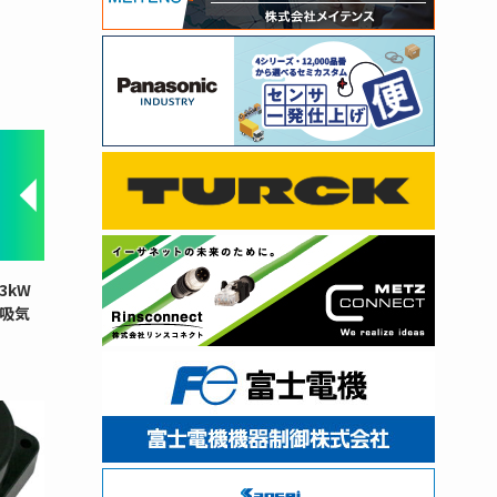
3kW
と吸気