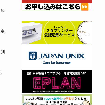
汚染
測定
。
4)
ば、