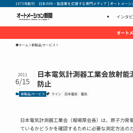
1975年創刊 日本のFA・製造業を応援する専門メディア | オートメーション新
インタビ
オートメ
ホーム
新製品/サービス
日本電気計測器工業会放射能
2011
6/15
防止
新製品/サービス
ライン
日本電気
電気
日本電気計測器工業会（堀場厚会長）は、原子力発
ているかどうかを確認するために必要な測定方法の