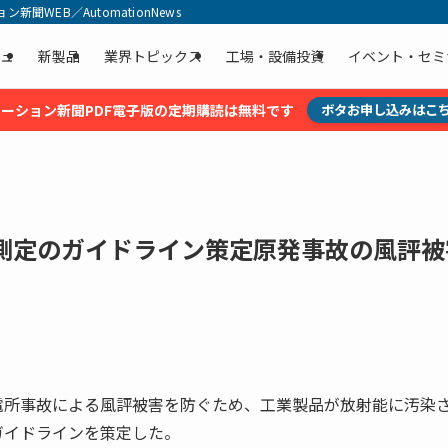
聞WEB／AutomationNews
ュ
新製品
業界トピックス
工場・設備投資
イベント・セミ
ーション新聞PDF電子版の定期購読は無料です
ボタお申し込みはこ
測定のガイドライン策定原発事故の風評被
電所事故による風評被害を防ぐため、工業製品が放射能に汚染
ガイドラインを策定した。