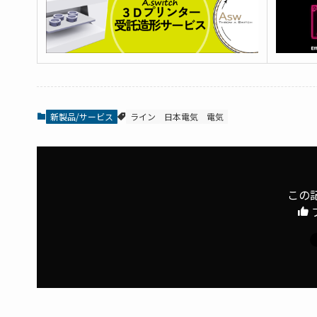
新製品/サービス
ライン
日本電気
電気
この