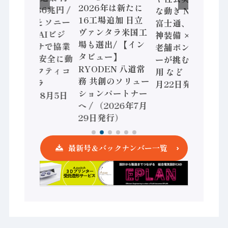
2026年は新たに
加価値額86兆円 /
な動き Noetra、
16工場追加 日立
三菱電機とソニー
富士通、日立 / 兵
ヴァンタラ米国工
セミコン AIビジ
神装備 × HMS、
場も選出/ 【イン
ョンセンサで協業
老舗ポンプメーカ
タビュー】
/ IDEC、安全に動
ーが挑むデータ活
RYODEN 八道常
かすセーフティコ
用 など（2026年7
務 共創のソリュー
ントローラ
月22日発行）
ションパートナー
（2026年8月5日
へ / （2026年7月
発行）
29日発行）
最新号＆バックナンバー一覧