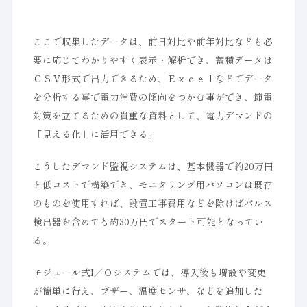
ここで収集したデータは、前日対比や前年対比なども必
要に応じてわかりやすく表示・解析でき、蓄積データは
ＣＳＶ形式で出力できるため、Ｅｘｃｅｌなどでデータ
を分析する事で電力消費の傾向をつかむ事ができ、節電
対策を立てるための貴重な資料として、電力デマンドの
「見える化」に活用できる。
こうしたデマンド監視システムは、基本機器で約20万円
と低コストで構築でき、モニタリング用パソコンは既存
のものを使用すれば、設置工事費用などを除けばパルス
検出器を含めても約30万円でスタート可能となってい
る。
モジュール式I／Ｏシステムでは、導入後も増設や変更
が簡単に行え、ブザー、温度センサ、などを追加した