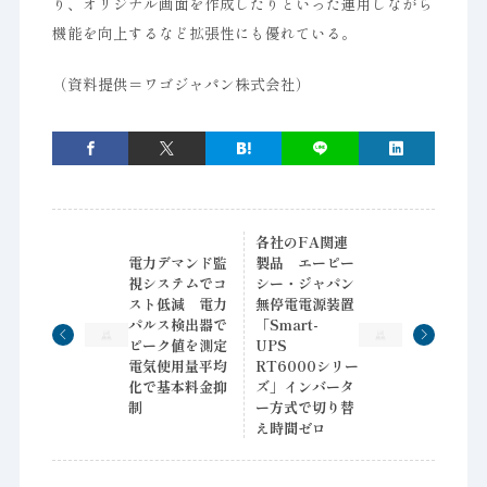
り、オリジナル画面を作成したりといった運用しながら
機能を向上するなど拡張性にも優れている。
（資料提供＝ワゴジャパン株式会社）
各社のFA関連
電力デマンド監
製品 エーピー
視システムでコ
シー・ジャパン
スト低減 電力
無停電電源装置
パルス検出器で
「Smart-
ピーク値を測定
UPS
電気使用量平均
RT6000シリー
化で基本料金抑
ズ」インバータ
制
ー方式で切り替
え時間ゼロ