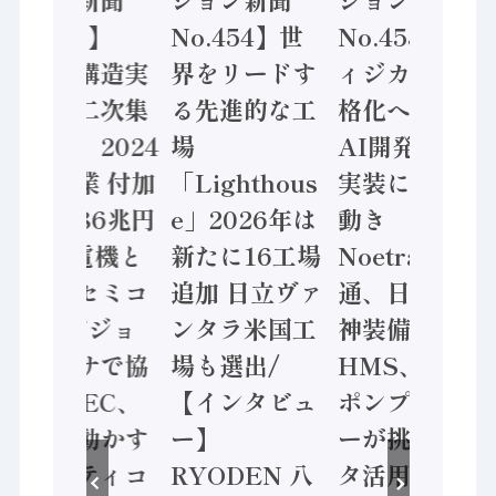
No.455】
No.454】世
No.453】フ
「経済構造実
界をリードす
ィジカルAI本
態調査二次集
る先進的な工
格化へ 国産
計結果」2024
場
AI開発や社会
年製造業 付加
「Lighthous
実装に活発な
価値額86兆円
e」2026年は
動き
/ 三菱電機と
新たに16工場
Noetra、富士
ソニーセミコ
追加 日立ヴァ
通、日立 / 兵
ン AIビジョ
ンタラ米国工
神装備 ×
ンセンサで協
場も選出/
HMS、老舗
業 / IDEC、
【インタビュ
ポンプメーカ
安全に動かす
ー】
ーが挑むデー
セーフティコ
RYODEN 八
タ活用 など