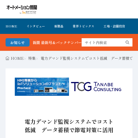
HOME
インタビュー
新製品
業界トピックス
工場・設備投資
イ
トメーション新聞 最新号＆バックナンバーを無料で公開中 詳細はこちら
お知らせ
HOME
特集
電力デマンド監視システムでコスト低減 データ蓄積で節
電力デマンド監視システムでコスト
低減 データ蓄積で節電対策に活用