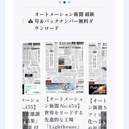
オートメーション新聞 最新
号＆バックナンバー無料ダ
ウンロード
【オートメーショ
【オートメーショ
【オートメーショ
ン新聞 No.454】
ン新聞 No.455】
ン新聞 No.453】
世界をリードする
「経済構造実態調
フィジカルAI本格
先進的な工場
査二次集計結果」
化へ 国産AI開発
「Lighthouse」
2024年製造業 付
や社会実装に活発