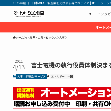
1975年創刊 日本のFA・製造業を応援する専門メディア | オートメーション新
インタビ
オートメ
ホーム
FA業界・企業トピックス
人事
2011
富士電機の執行役員体制決ま
4/13
人事
新製品/サービス
エネルギー
中国