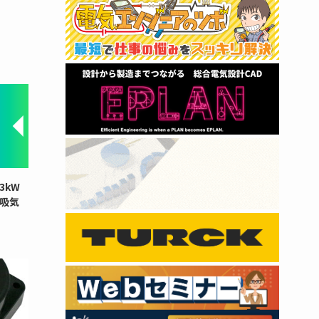
3kW
と吸気