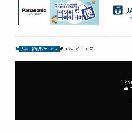
人事
新製品/サービス
エネルギー
中国
この