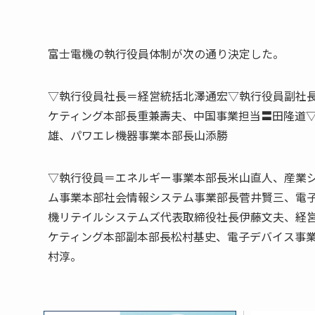
富士電機の執行役員体制が次の通り決定した。
▽執行役員社長＝経営統括北澤通宏▽執行役員副社
ケティング本部長重兼壽夫、中国事業担当〓田隆道
雄、パワエレ機器事業本部長山添勝
▽執行役員＝エネルギー事業本部長米山直人、産業
ム事業本部社会情報システム事業部長菅井賢三、電
機リテイルシステムズ代表取締役社長伊藤文夫、経
ケティング本部副本部長松村基史、電子デバイス事
村淳。