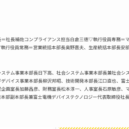
長＝社長補佐コンプライアンス担当白倉三徳▽執行役員専務＝
▽執行役員常務＝営業統括本部長奥野嘉夫、生産統括本部長安
システム事業本部長日下高、社会システム事業本部長兼社会シ
子デバイス事業本部長柳沢邦昭、技術開発本部長江口直也、富
営企画室長加藤昌彦、財務室長松本淳一、人事室長石原敏彦、
業本部副本部長兼富士電機デバイステクノロジー代表取締役社