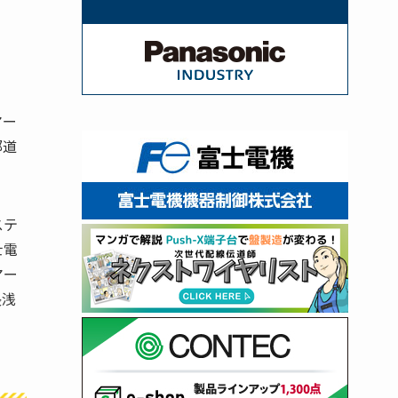
マー
部道
ステ
士電
マー
長浅