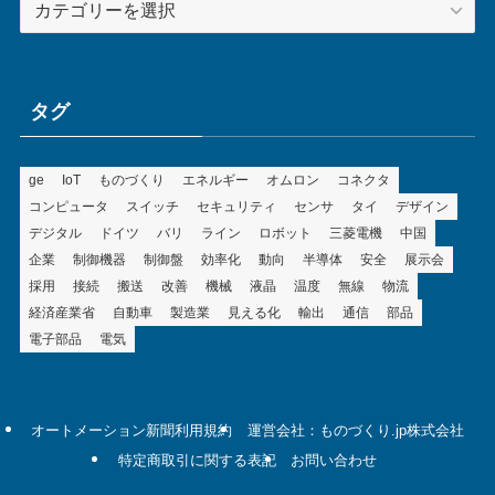
テ
ゴ
リ
ー
タグ
ge
IoT
ものづくり
エネルギー
オムロン
コネクタ
コンピュータ
スイッチ
セキュリティ
センサ
タイ
デザイン
デジタル
ドイツ
バリ
ライン
ロボット
三菱電機
中国
企業
制御機器
制御盤
効率化
動向
半導体
安全
展示会
採用
接続
搬送
改善
機械
液晶
温度
無線
物流
経済産業省
自動車
製造業
見える化
輸出
通信
部品
電子部品
電気
オートメーション新聞利用規約
運営会社：ものづくり.jp株式会社
特定商取引に関する表記
お問い合わせ