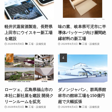
軽井沢蒸留酒製造、長野県
味の素、岐阜県可児市に半
上田市にウイスキー新工場
導体パッケージ向け層間絶
を建設
縁材料の新工場
2026年8月8日
工場・設備投資
2026年8月3日
工場・設備投資
ローツェ、広島県福山市の
ダノンジャパン、群馬県館
本社に新社屋を建設 開発ク
林市の館林工場を150億円
リーンルームを拡充
超で大幅拡張
2026年8月3日
工場・設備投資
2026年8月4日
工場・設備投資