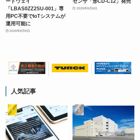
ートウェイ
センサ「形CD-C12」発売
「LBAS0ZZ2SU-001」専
2026年8月6日
用PC不要でIoTシステムが
運用可能に
2026年8月6日
人気記事