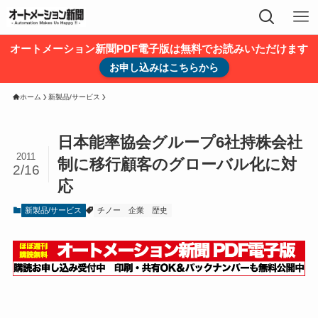
オートメーション新聞PDF電子版は無料でお読みいただけます
お申し込みはこちらから
ホーム
新製品/サービス
日本能率協会グループ6社持株会社
2011
制に移行顧客のグローバル化に対
2/16
応
新製品/サービス
チノー
企業
歴史