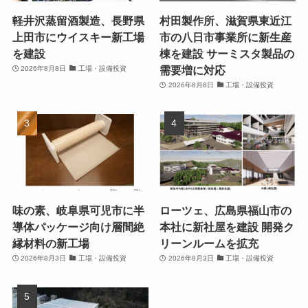
軽井沢蒸留酒製造、長野県
村田製作所、滋賀県東近江
上田市にウイスキー新工場
市の八日市事業所に新生産
を建設
棟を建設 サーミスタ製品の
需要増に対応
2026年8月8日
工場・設備投資
2026年8月8日
工場・設備投資
味の素、岐阜県可児市に半
ローツェ、広島県福山市の
導体パッケージ向け層間絶
本社に新社屋を建設 開発ク
縁材料の新工場
リーンルームを拡充
2026年8月3日
工場・設備投資
2026年8月3日
工場・設備投資