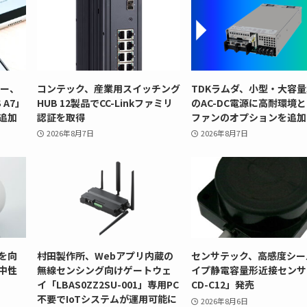
リー、
コンテック、産業用スイッチング
TDKラムダ、小型・大容量
 A7」
HUB 12製品でCC-Linkファミリ
のAC-DC電源に高耐環境
追加
認証を取得
ファンのオプションを追加
2026年8月7日
2026年8月7日
を向
村田製作所、Webアプリ内蔵の
センサテック、高感度シー
中性
無線センシング向けゲートウェ
イプ静電容量形近接センサ
イ「LBAS0ZZ2SU-001」専用PC
CD-C12」発売
不要でIoTシステムが運用可能に
2026年8月6日