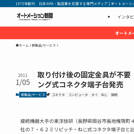
1975年創刊 日本のFA・製造業を応援する専門メディア | オートメーション新
インタビ
オートメ
ホーム
新製品/サービス
取り付け後の固定金具が不要
2011
1/05
ング式コネクタ端子台発売
新製品/サービス
コネクタ
コンピュータ
タイ
ねじ
接続
接続機器大手の東洋技研（長野県岡谷市長地権現町４
社の７・６２ミリピッチ・ねじ式コネクタ端子台と比