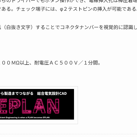
ちらのドライバーでもボタン操作ができ、電線挿入孔は棒圧着
である。チェック端子には、φ２テストピンの挿入が可能である
転（白抜き文字）することでコネクタナンバーを視覚的に認識
１００ＭΩ以上、耐電圧ＡＣ５００Ｖ／１分間。