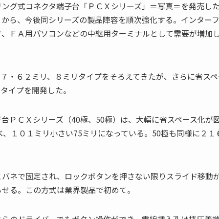
リング式コネクタ端子台「ＰＣＸシリーズ」＝写真＝を発売し
とから、今後同シリーズの製品陣容を順次強化する。インター
タ、ＦＡ用パソコンなどの中継用ターミナルとして需要が増加
、７・６２ミリ、８ミリタイプをそろえてきたが、さらに省スペ
リタイプを開発した。
台ＰＣＸシリーズ（40極、50極）は、大幅に省スペース化が
べ、１０１ミリ小さい75ミリになっている。50極も同様に２１
とバネで固定され、ロックボタンを押さない限りスライド移動
らせる。この方式は業界製品で初めて。