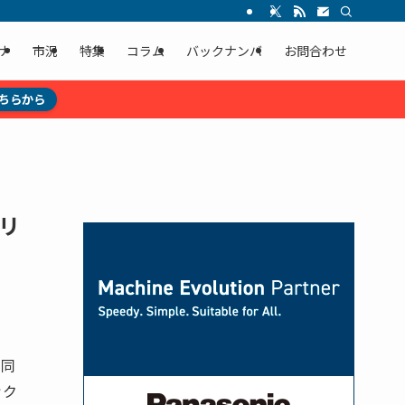
ナ
市況
特集
コラム
バックナンバ
お問合わせ
ちらから
リ
、同
ック