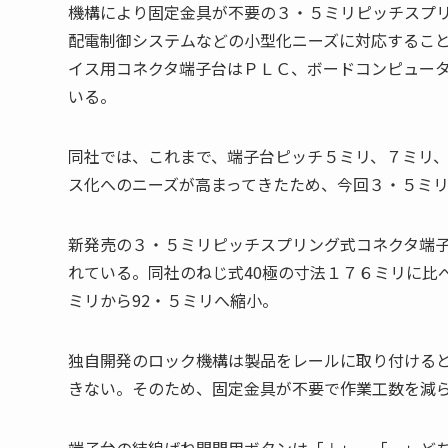
機構により固定金具が不要の３・５ミリピッチスプ
配電制御システムなどの小型化ニーズに対応するこ
イス用コネクタ端子台はＰＬＣ、ボードコンピュー
いる。
同社では、これまで、端子台ピッチ５ミリ、７ミリ
ス化へのニーズが高まってきたため、今回３・５ミ
新発売の３・５ミリピッチスプリング式コネクタ端子
れている。同社のねじ式40極の寸法１７６ミリに比
ミリから92・５ミリへ縮小。
独自開発のロック機構は製品をレールに取り付ける
きない。そのため、固定金具が不要で作業工数を減