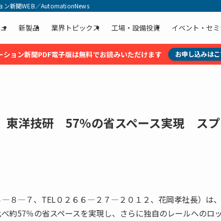
聞WEB／AutomationNews
ュ
新製品
業界トピックス
工場・設備投資
イベント・セミ
ーション新聞PDF電子版は無料でお読みいただけます
お申し込みはこ
 東洋技研 57%の省スペース実現 スプ
―８―７、TEL０２６６―２７―２０１２、花岡孝社長）は
べ約57％の省スペースを実現し、さらに独自のレールへのロ