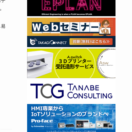
端子
。
し易