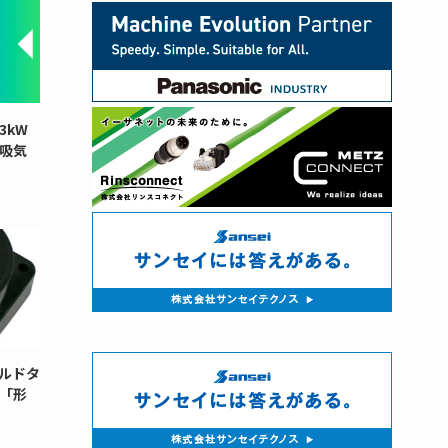
3kW
と吸気
ルドタ
「形