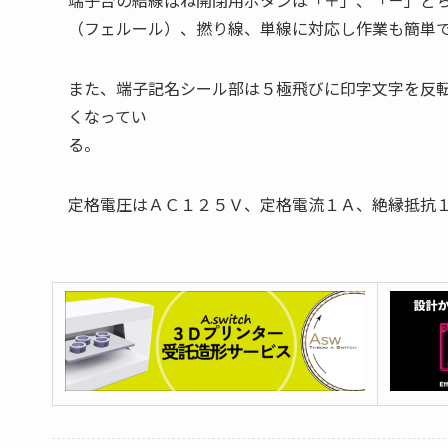
端子台の結線ばね開閉用ボタンは「＋」、「－」ど
（フェルール）、撚り線、単線に対応し作業も簡単
また、端子記名シール部は５極飛びに印字文字を反
くなってい
る。
定格電圧はＡＣ１２５Ｖ、定格電流１Ａ、絶縁抵抗