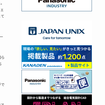
た。
フェ
して
ー
図ら
６
がで