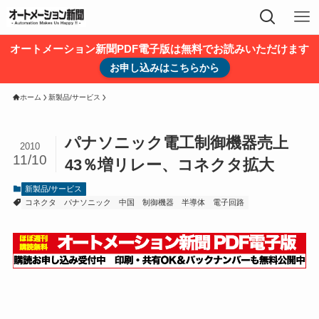
オートメーション新聞PDF電子版は無料でお読みいただけます
お申し込みはこちらから
ホーム
新製品/サービス
パナソニック電工制御機器売上
2010
11/10
43％増リレー、コネクタ拡大
新製品/サービス
コネクタ
パナソニック
中国
制御機器
半導体
電子回路