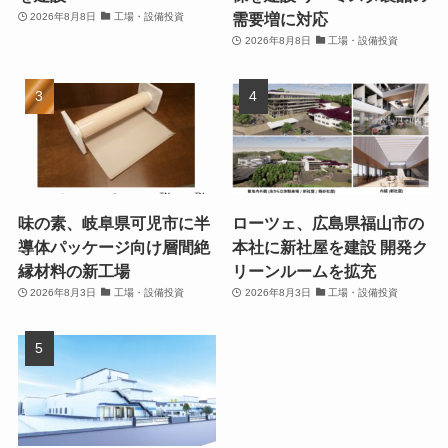
需要増に対応
2026年8月8日
工場・設備投資
2026年8月8日
工場・設備投資
味の素、岐阜県可児市に半
ローツェ、広島県福山市の
導体パッケージ向け層間絶
本社に新社屋を建設 開発ク
縁材料の新工場
リーンルームを拡充
2026年8月3日
工場・設備投資
2026年8月3日
工場・設備投資