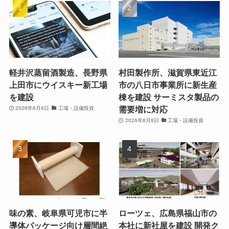
軽井沢蒸留酒製造、長野県
村田製作所、滋賀県東近江
上田市にウイスキー新工場
市の八日市事業所に新生産
を建設
棟を建設 サーミスタ製品の
需要増に対応
2026年8月8日
工場・設備投資
2026年8月8日
工場・設備投資
味の素、岐阜県可児市に半
ローツェ、広島県福山市の
導体パッケージ向け層間絶
本社に新社屋を建設 開発ク