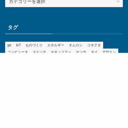
テ
ゴ
リ
ー
タグ
ge
IoT
ものづくり
エネルギー
オムロン
コネクタ
コンピュータ
スイッチ
セキュリティ
センサ
タイ
デザイン
デジタル
ドイツ
バリ
ライン
ロボット
三菱電機
中国
企業
制御機器
制御盤
効率化
動向
半導体
安全
展示会
採用
接続
搬送
改善
機械
液晶
温度
無線
物流
経済産業省
自動車
製造業
見える化
輸出
通信
部品
電子部品
電気
オートメーション新聞利用規約
運営会社：ものづくり.jp株式会社
特定商取引に関する表記
お問い合わせ