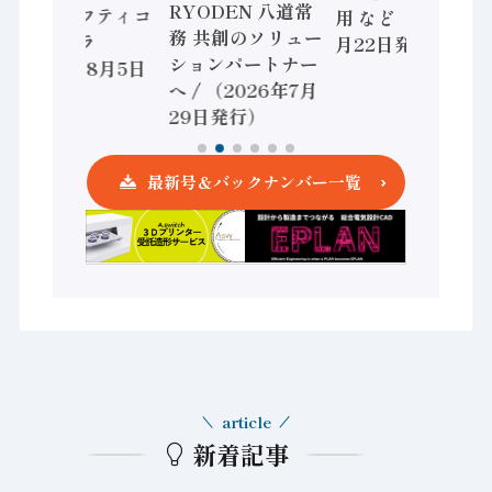
RYODEN 八道常
かすセーフティコ
用 など（2026年7
務 共創のソリュー
ントローラ
月22日発行）
ションパートナー
（2026年8月5日
へ / （2026年7月
発行）
29日発行）
最新号＆バックナンバー一覧
article
新着記事