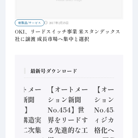
新製品/サービス
2017年2月15日
OKI、リードスイッチ事業 米スタンデックス
社に譲渡 成長市場へ集中と選択
最新号ダウンロード
【オートメー
【オートメー
【オートメー
ション新聞
ション新聞
ション新聞
No.455】
No.454】世
No.453】フ
「経済構造実
界をリードす
ィジカルAI本
態調査二次集
る先進的な工
格化へ 国産