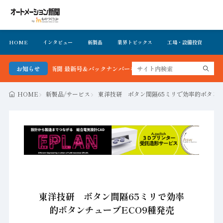
HOME
インタビュー
新製品
業界トピックス
工場・設備投資
イ
メーション新聞 最新号＆バックナンバーを無料で公開中 詳細はこちら
お知らせ
HOME
新製品/サービス
東洋技研 ボタン間隔65ミリで効率的ボタンチ
東洋技研 ボタン間隔65ミリで効率
的ボタンチューブECO9種発売