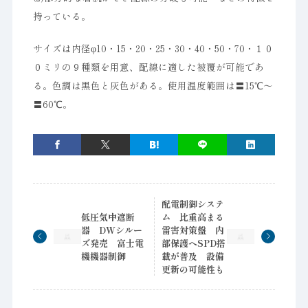
持っている。
サイズは内径φ10・15・20・25・30・40・50・70・１０
０ミリの９種類を用意、配線に適した被覆が可能であ
る。色調は黒色と灰色がある。使用温度範囲は〓15℃～
〓60℃。
配電制御システ
低圧気中遮断
ム 比重高まる
器 DWシルー
雷害対策盤 内
ズ発売 富士電
部保護へSPD搭
機機器制御
載が普及 設備
更新の可能性も