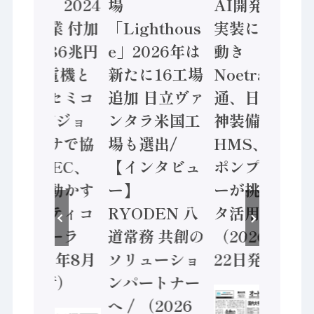
計結果」2024
場
AI開発や社会
年製造業 付加
「Lighthous
実装に活発な
価値額86兆円
e」2026年は
動き
/ 三菱電機と
新たに16工場
Noetra、富士
ソニーセミコ
追加 日立ヴァ
通、日立 / 兵
ン AIビジョ
ンタラ米国工
神装備 ×
ンセンサで協
場も選出/
HMS、老舗
業 / IDEC、
【インタビュ
ポンプメーカ
安全に動かす
ー】
ーが挑むデー
セーフティコ
RYODEN 八
タ活用 など
ントローラ
道常務 共創の
（2026年7月
（2026年8月
ソリューショ
22日発行）
5日発行）
ンパートナー
へ / （2026