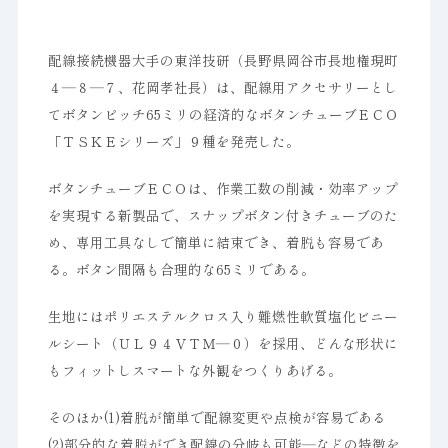
配線接続機器大手の東洋技研（長野県岡谷市長地権現町
４―８―７、花岡孝社長）は、配線用アクセサリーとし
てボタンピッチ65ミリの経済的なボタンチューブＥＣＯ
「ＴＳＫＥシリーズ」９種を発売した。
ボタンチューブＥＣＯは、作業工数の削減・効率アップ
を実現する新製品で、スナップボタン付きチューブのた
め、専用工具なしで簡単に結束でき、着脱も容易であ
る。ボタン間隔も合理的な65ミリである。
生地にはポリエステルクロス入り難燃性軟質塩化ビニー
ルシート（ＵＬ９４ＶＴＭ―０）を採用、どんな形状に
もフィットしスマートな外観をつくりあげる。
そのほか(1)着脱が簡単で配線変更や点検が容易である
(2)部分的な着脱ができ配線の分岐も可能―などの特徴を