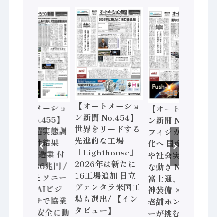
【オートメーショ
【オートメーショ
【オートメーショ
ン新聞 No.454】
ン新聞 No.455】
ン新聞 No.453】
世界をリードする
「経済構造実態調
フィジカルAI本格
先進的な工場
査二次集計結果」
化へ 国産AI開発
「Lighthouse」
2024年製造業 付
や社会実装に活発
2026年は新たに
加価値額86兆円 /
な動き Noetra、
16工場追加 日立
三菱電機とソニー
富士通、日立 / 兵
ヴァンタラ米国工
セミコン AIビジ
神装備 × HMS、
場も選出/ 【イン
ョンセンサで協業
老舗ポンプメーカ
タビュー】
/ IDEC、安全に動
ーが挑むデータ活