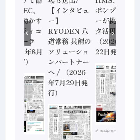
業 / IDEC、
【インタビュ
ポンプメーカ
安全に動かす
ー】
ーが挑むデー
セーフティコ
RYODEN 八
タ活用 など
ントローラ
道常務 共創の
（2026年7月
（2026年8月
ソリューショ
22日発行）
5日発行）
ンパートナー
へ / （2026
年7月29日発
行）
2026年7月21日