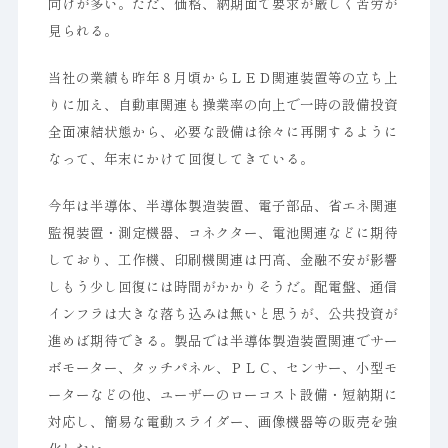
向けが多い。ただ、価格、納期面で要求が厳しく苦労が
見られる。
当社の業績も昨年８月頃からＬＥＤ関連装置等の立ち上
りに加え、自動車関連も操業率の向上で一時の設備投資
全面凍結状態から、必要な設備は徐々に再開するように
なって、年末にかけて回復してきている。
今年は半導体、半導体製造装置、電子部品、省エネ関連
監視装置・測定機器、コネクター、電池関連などに期待
しており、工作機、印刷機関連は円高、金融不安が影響
しもう少し回復には時間がかかりそうだ。配電盤、通信
インフラは大きな落ち込みは無いと思うが、公共投資が
進めば期待できる。製品では半導体製造装置関連でサー
ボモーター、タッチパネル、ＰＬＣ、センサー、小型モ
ーターなどの他、ユーザーのローコスト設備・短納期に
対応し、簡易な電動スライダー、画像機器等の販売を強