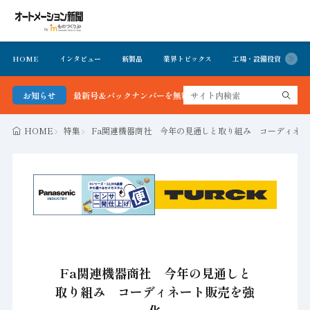
HOME
インタビュー
新製品
業界トピックス
工場・設備投資
イ
ーション新聞 最新号＆バックナンバーを無料で公開中 詳細はこちら
お知らせ
HOME
特集
Fa関連機器商社 今年の見通しと取り組み コーディネ
Fa関連機器商社 今年の見通しと
取り組み コーディネート販売を強