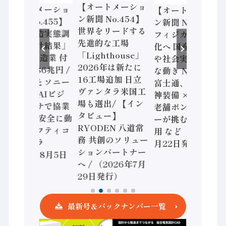
【オートメーショ
【オートメーショ
【オートメーショ
ン新聞 No.454】
ン新聞 No.455】
ン新聞 No.453】
世界をリードする
「経済構造実態調
フィジカルAI本格
先進的な工場
査二次集計結果」
化へ 国産AI開発
「Lighthouse」
2024年製造業 付
や社会実装に活発
2026年は新たに
加価値額86兆円 /
な動き Noetra、
16工場追加 日立
三菱電機とソニー
富士通、日立 / 兵
ヴァンタラ米国工
セミコン AIビジ
神装備 × HMS、
場も選出/ 【イン
ョンセンサで協業
老舗ポンプメーカ
タビュー】
/ IDEC、安全に動
ーが挑むデータ活
RYODEN 八道常
かすセーフティコ
用 など（2026年7
務 共創のソリュー
ントローラ
月22日発行）
ションパートナー
（2026年8月5日
へ / （2026年7月
発行）
29日発行）
最新号＆バックナンバー一覧