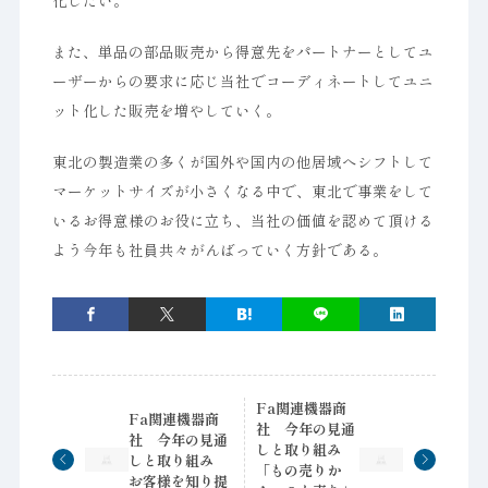
化したい。
また、単品の部品販売から得意先をパートナーとしてユ
ーザーからの要求に応じ当社でコーディネートしてユニ
ット化した販売を増やしていく。
東北の製造業の多くが国外や国内の他居域へシフトして
マーケットサイズが小さくなる中で、東北で事業をして
いるお得意様のお役に立ち、当社の価値を認めて頂ける
よう今年も社員共々がんばっていく方針である。
Fa関連機器商
Fa関連機器商
社 今年の見通
社 今年の見通
しと取り組み
しと取り組み
「もの売りか
お客様を知り提