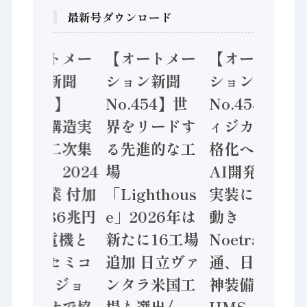
最新号ダウンロード
【オートメー
【オートメー
【オートメー
ション新聞
ション新聞
ション新聞
No.455】
No.454】世
No.453】フ
「経済構造実
界をリードす
ィジカルAI本
態調査二次集
る先進的な工
格化へ 国産
計結果」2024
場
AI開発や社会
年製造業 付加
「Lighthous
実装に活発な
価値額86兆円
e」2026年は
動き
/ 三菱電機と
新たに16工場
Noetra、富士
ソニーセミコ
追加 日立ヴァ
通、日立 / 兵
ン AIビジョ
ンタラ米国工
神装備 ×
ンセンサで協
場も選出/
HMS、老舗