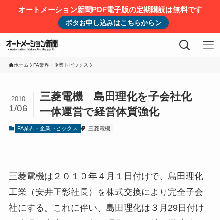
オートメーション新聞PDF電子版の定期購読は無料です
ボタお申し込みはこちらからン
ホーム
FA業界・企業トピックス
三菱電機 島田理化を子会社化
2010
1/06
一体運営で経営体質強化
FA業界・企業トピックス
三菱電機
三菱電機は２０１０年４月１日付けで、島田理化
工業（安井正彰社長）を株式交換により完全子会
社にする。これに伴い、島田理化は３月29日付け