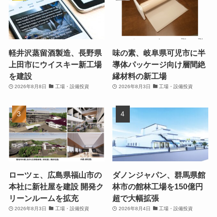
軽井沢蒸留酒製造、長野県
味の素、岐阜県可児市に半
上田市にウイスキー新工場
導体パッケージ向け層間絶
を建設
縁材料の新工場
2026年8月8日
工場・設備投資
2026年8月3日
工場・設備投資
ローツェ、広島県福山市の
ダノンジャパン、群馬県館
本社に新社屋を建設 開発ク
林市の館林工場を150億円
リーンルームを拡充
超で大幅拡張
2026年8月3日
工場・設備投資
2026年8月4日
工場・設備投資