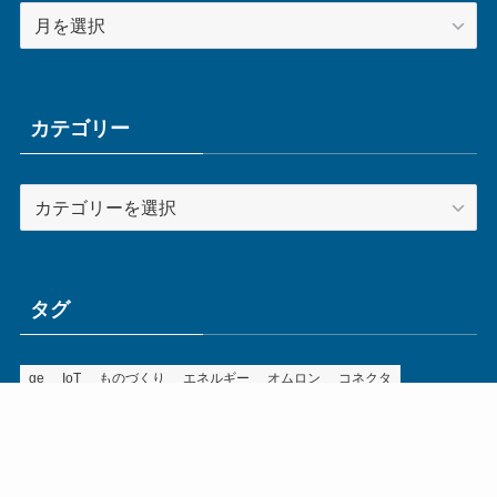
ア
ー
カ
イ
ブ
カテゴリー
カ
テ
ゴ
リ
ー
タグ
ge
IoT
ものづくり
エネルギー
オムロン
コネクタ
コンピュータ
スイッチ
セキュリティ
センサ
タイ
デザイン
デジタル
ドイツ
バリ
ライン
ロボット
三菱電機
中国
企業
制御機器
制御盤
効率化
動向
半導体
安全
展示会
採用
接続
搬送
改善
機械
液晶
温度
無線
物流