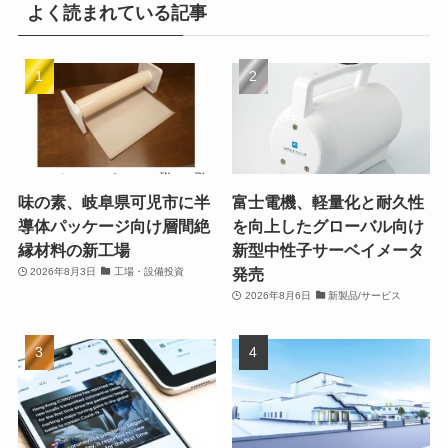
よく読まれている記事
味の素、岐阜県可児市に半
富士電機、軽量化と耐久性
導体パッケージ向け層間絶
を向上したグローバル向け
縁材料の新工場
新型中性子サーベイメータ
発売
2026年8月3日
工場・設備投資
2026年8月6日
新製品/サービス