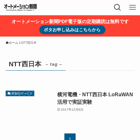
オートメーション新聞PDF電子版の定期購読は無料です
ボタお申し込みはこちらから
ホーム
NTT西日本
NTT西日本
– tag –
横河電機・NTT西日本 LoRaWAN
新製品/サービス
活用で実証実験
2017年12月6日
1