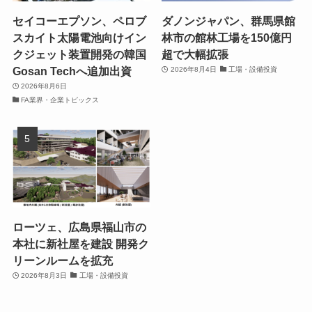
セイコーエプソン、ペロブ
ダノンジャパン、群馬県館
スカイト太陽電池向けイン
林市の館林工場を150億円
クジェット装置開発の韓国
超で大幅拡張
Gosan Techへ追加出資
2026年8月4日
工場・設備投資
2026年8月6日
FA業界・企業トピックス
ローツェ、広島県福山市の
本社に新社屋を建設 開発ク
リーンルームを拡充
2026年8月3日
工場・設備投資