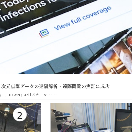
た３次元点群データの遠隔解析・遠隔閲覧の実証に成功
に、IOWNにおけるオール・……