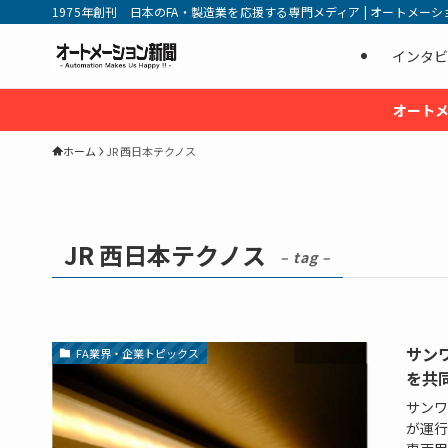
1975年創刊 日本のFA・製造業を応援する専門メディア | オートメーション新
インタビ
オートメ
ホーム
JR 西日本テクノス
JR 西日本テクノス
– tag –
サン
FA業界・企業トピックス
を共
サンワ
が運行