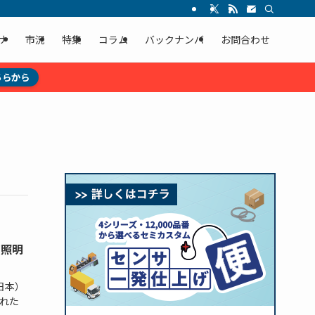
ナ
市況
特集
コラム
バックナンバ
お問合わせ
ちらから
接照明
日本）
れた