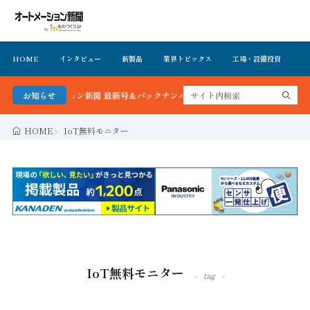
HOME
インタビュー
新製品
業界トピックス
工場・設備投資
イ
オートメーション新聞 最新号＆バックナンバーを無料で公開中 詳細はこちら
お知らせ
HOME
IoT無料モニター
IoT無料モニター
tag