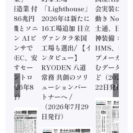
24年製造業 付
「Lighthouse」
会実装に活
値額86兆円
2026年は新たに
動き Noetr
三菱電機とソニ
16工場追加 日立
士通、日立 /
ミコン AIビ
ヴァンタラ米国
神装備 ×
ョンセンサで
工場も選出/ 【イ
HMS、老舗
 / IDEC、安
ンタビュー】
プメーカー
に動かすセー
RYODEN 八道
むデータ活用
ティコントロ
常務 共創のソリ
ど（2026年
（2026年8
ューションパー
22日発行）
日発行）
トナーへ /
（2026年7月29
日発行）