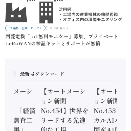
FA業界・企業トピックス
2019年1月24日
西菱電機「IoT無料モニター」募集、プライベート
LoRaWANの検証キットとサポートが無償
最新号ダウンロード
オートメーシ
【オートメーシ
【オートメ
ン新聞
ョン新聞
ョン新聞
.455】「経済
No.454】世界を
No.453】
造実態調査二
リードする先進
カルAI本格
集計結果」
的な工場
国産AI開発