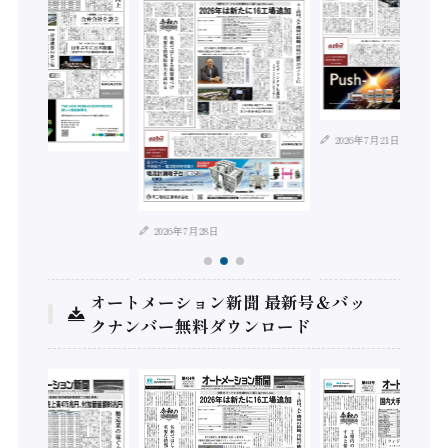
2026年7月21日
年8月4日
2026年7月28日
オートメーション新聞 最新号＆バッ
クナンバー無料ダウンロード