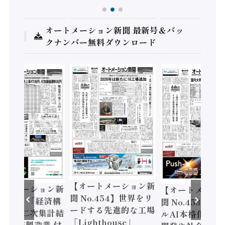
オートメーション新聞 最新号＆バッ
クナンバー無料ダウンロード
【オートメーション新
ートメーション新
【オートメーシ
聞 No.454】世界をリ
o.455】「経済構
聞 No.453】フ
ードする先進的な工場
態調査二次集計結
ルAI本格化へ 国
「Lighthouse」
024年製造業 付