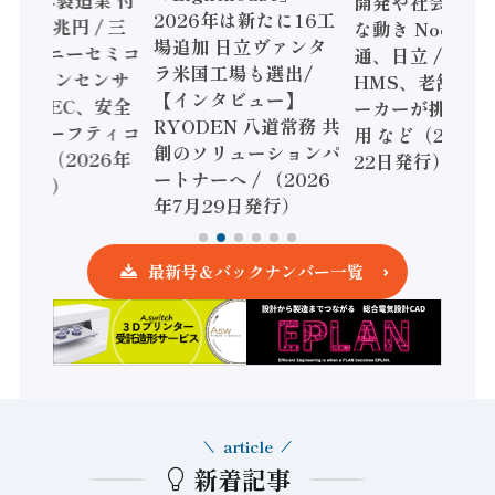
開発や社会実装
2026年は新たに16工
額86兆円 / 三
な動き Noetra
場追加 日立ヴァンタ
機とソニーセミコ
通、日立 / 兵神
ラ米国工場も選出/
AIビジョンセンサ
HMS、老舗ポン
【インタビュー】
 / IDEC、安全
ーカーが挑むデ
RYODEN 八道常務 共
かすセーフティコ
用 など（2026
創のソリューションパ
ローラ（2026年
22日発行）
ートナーへ / （2026
5日発行）
年7月29日発行）
最新号＆バックナンバー一覧
article
新着記事