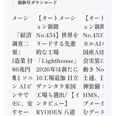
最新号ダウンロード
オートメーシ
【オートメーシ
【オートメ
ン新聞
ョン新聞
ョン新聞
.455】「経済
No.454】世界を
No.453】
造実態調査二
リードする先進
カルAI本格
集計結果」
的な工場
国産AI開発
24年製造業 付
「Lighthouse」
会実装に活
値額86兆円
2026年は新たに
動き Noetr
三菱電機とソニ
16工場追加 日立
士通、日立 /
ミコン AIビ
ヴァンタラ米国
神装備 ×
ョンセンサで
工場も選出/ 【イ
HMS、老舗
 / IDEC、安
ンタビュー】
プメーカー
に動かすセー
RYODEN 八道
むデータ活用