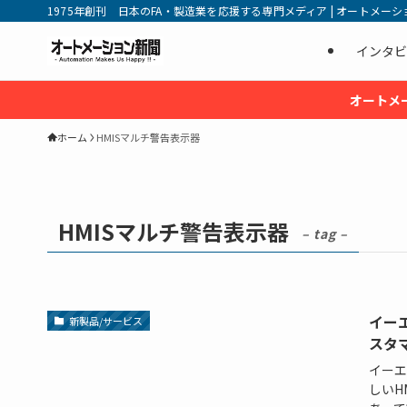
1975年創刊 日本のFA・製造業を応援する専門メディア | オートメーション新
インタビ
オートメ
ホーム
HMISマルチ警告表示器
HMISマルチ警告表示器
– tag –
イー
新製品/サービス
スタ
イーエ
しいH