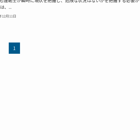
も運転士が瞬時に現状を把握し、危険な状況はないかを把握する必要が
、...
9年12月11日
1