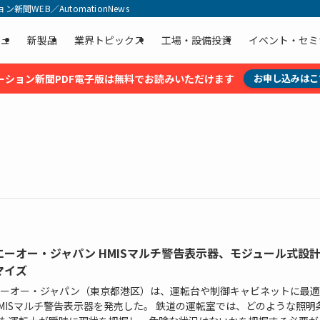
聞WEB／AutomationNews
ュ
新製品
業界トピックス
工場・設備投資
イベント・セミ
ーション新聞PDF電子版は無料でお読みいただけます
お申し込みはこ
エーオー・ジャパン HMISマルチ警告表示器、モジュール式設
マイズ
ーオー・ジャパン（東京都港区）は、運転台や制御キャビネットに最適
MISマルチ警告表示器を発売した。 鉄道の運転室では、どのような照明