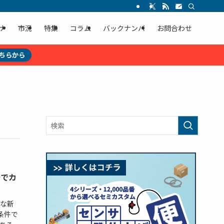
ナ
市況
特集
コラム
バックナンバ
お問合わせ
ちらから
計でカ
な新
条件で