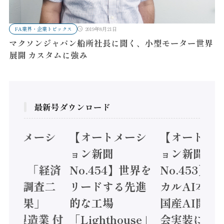
FA業界・企業トピックス
2019年8月21日
マクソンジャパン船所社長に聞く、小型モーター世界
展開 カスタムに強み
最新号ダウンロード
オートメーシ
【オートメーシ
【オートメ
ン新聞
ョン新聞
ョン新聞
.455】「経済
No.454】世界を
No.453】
造実態調査二
リードする先進
カルAI本格
集計結果」
的な工場
国産AI開発
24年製造業 付
「Lighthouse」
会実装に活