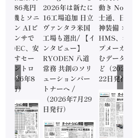
値額86兆円
2026年は新たに
動き Noetr
三菱電機とソニ
16工場追加 日立
士通、日立 /
ミコン AIビ
ヴァンタラ米国
神装備 ×
ョンセンサで
工場も選出/ 【イ
HMS、老舗
 / IDEC、安
ンタビュー】
プメーカー
に動かすセー
RYODEN 八道
むデータ活用
ティコントロ
常務 共創のソリ
ど（2026年
（2026年8
ューションパー
22日発行）
日発行）
トナーへ /
（2026年7月29
日発行）