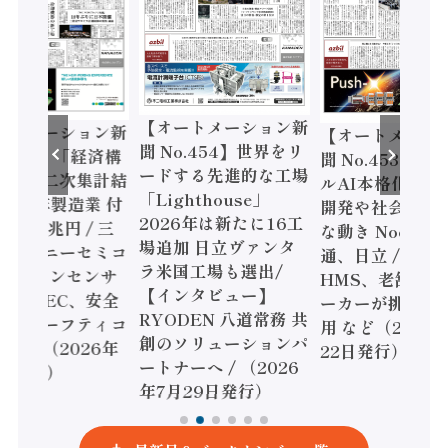
【オートメーション新
ートメーション新
【オートメーシ
聞 No.454】世界をリ
o.455】「経済構
聞 No.453】フ
ードする先進的な工場
態調査二次集計結
ルAI本格化へ 国
「Lighthouse」
024年製造業 付
開発や社会実装
2026年は新たに16工
額86兆円 / 三
な動き Noetra
場追加 日立ヴァンタ
機とソニーセミコ
通、日立 / 兵神
ラ米国工場も選出/
AIビジョンセンサ
HMS、老舗ポン
【インタビュー】
 / IDEC、安全
ーカーが挑むデ
RYODEN 八道常務 共
かすセーフティコ
用 など（2026
創のソリューションパ
ローラ（2026年
22日発行）
ートナーへ / （2026
5日発行）
年7月29日発行）