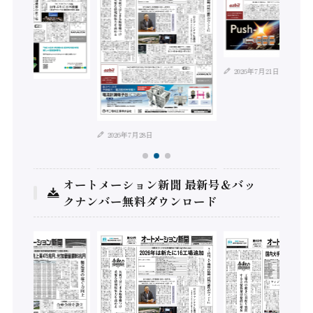
2026年7月21日
年8月4日
2026年7月28日
オートメーション新聞 最新号＆バッ
クナンバー無料ダウンロード