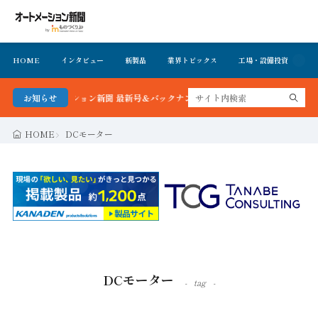
HOME
インタビュー
新製品
業界トピックス
工場・設備投資
イ
！オートメーション新聞 最新号＆バックナンバーを無料で公開中 詳細はこちら
お知らせ
HOME
DCモーター
DCモーター
tag