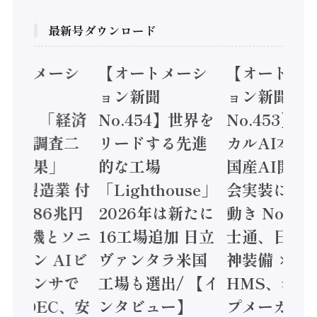
最新号ダウンロード
オートメーシ
【オートメーシ
【オートメ
ン新聞
ョン新聞
ョン新聞
.455】「経済
No.454】世界を
No.453】
造実態調査二
リードする先進
カルAI本格
集計結果」
的な工場
国産AI開発
24年製造業 付
「Lighthouse」
会実装に活
値額86兆円
2026年は新たに
動き Noetr
三菱電機とソニ
16工場追加 日立
士通、日立 /
ミコン AIビ
ヴァンタラ米国
神装備 ×
ョンセンサで
工場も選出/ 【イ
HMS、老舗
 / IDEC、安
ンタビュー】
プメーカー