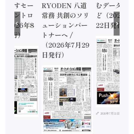
に動かすセー
RYODEN 八道
むデータ活用
ティコントロ
常務 共創のソリ
ど（2026年
（2026年8
ューションパー
22日発行）
日発行）
トナーへ /
（2026年7月29
日発行）
2026年7月21日
年8月4日