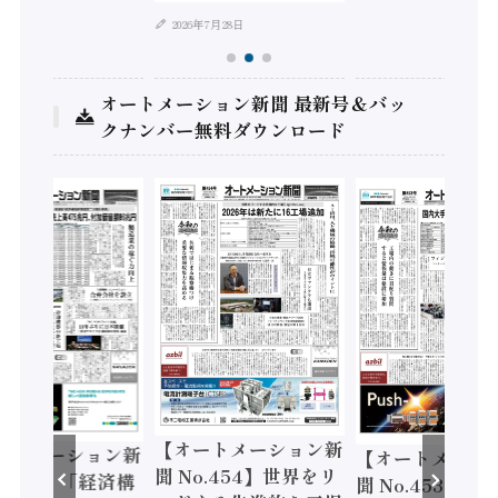
2026年7月28日
オートメーション新聞 最新号＆バッ
クナンバー無料ダウンロード
【オートメーション新
ートメーション新
【オートメーシ
聞 No.454】世界をリ
o.455】「経済構
聞 No.453】フ