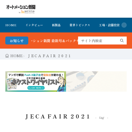
HOME
インタビュー
新製品
業界トピックス
工場・設備投資
イ
る！オートメーション新聞 最新号＆バックナンバーを無料で公開中 詳細はこちら
お知らせ
HOME
ＪＥＣＡ ＦＡＩＲ ２０２１
ＪＥＣＡ ＦＡＩＲ ２０２１
tag