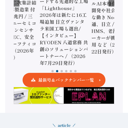
ードする先進的な工場
態調査二次集計結
ルAI本格化へ 国
「Lighthouse」
024年製造業 付
開発や社会実装
2026年は新たに16工
額86兆円 / 三
な動き Noetra
場追加 日立ヴァンタ
機とソニーセミコ
通、日立 / 兵神
ラ米国工場も選出/
AIビジョンセンサ
HMS、老舗ポン
【インタビュー】
 / IDEC、安全
ーカーが挑むデ
RYODEN 八道常務 共
かすセーフティコ
用 など（2026
創のソリューションパ
ローラ（2026年
22日発行）
ートナーへ / （2026
5日発行）
年7月29日発行）
最新号＆バックナンバー一覧
article